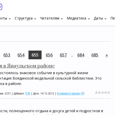
енты
Структура
Читателям
Медиатека
Даты
Пе
keyboard_arrow_down
keyboard_arrow_down
keyboard_arrow_down
keyboard_arrow_down
keyboard_arrow_down
653
654
655
656
657
684
685
»
...
я в Янаульском районе
состоялось знаковое событие в культурной жизни
ентация Воядинской модельной сельской библиотеки. Это
ка в районе.
РФ
Комментарии (0)
ов: 2231 | Добавил:
| Дата:
14.12.2012
|
сти, полноценного отдыха и досуга детей и подростков в