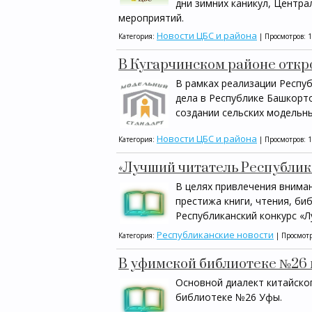
дни зимних каникул, Центра
мероприятий.
Новости ЦБС и района
Категория:
| Просмотров: 
В Кугарчинском районе откр
В рамках реализации Респу
дела в Республике Башкорто
создании сельских модельн
Новости ЦБС и района
Категория:
| Просмотров: 
«Лучший читатель Республик
В целях привлечения внима
престижа книги, чтения, б
Республиканский конкурс «Л
Республиканские новости
Категория:
| Просмотр
В уфимской библиотеке №26
Основной диалект китайско
библиотеке №26 Уфы.