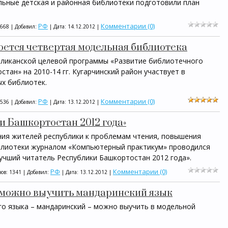
льные детская и районная библиотеки подготовили план
РФ
Комментарии (0)
1668 | Добавил:
| Дата:
14.12.2012
|
оется четвертая модельная библиотека
бликанской целевой программы «Развитие библиотечного
стан» на 2010-14 гг. Кугарчинский район участвует в
ых библиотек.
РФ
Комментарии (0)
1536 | Добавил:
| Дата:
13.12.2012
|
и Башкортостан 2012 года»
ния жителей республики к проблемам чтения, повышения
иблиотеки журналом «Компьютерный практикум» проводился
учший читатель Республики Башкортостан 2012 года».
РФ
Комментарии (0)
ов: 1341 | Добавил:
| Дата:
13.12.2012
|
 можно выучить мандаринский язык
го языка – мандаринский – можно выучить в модельной