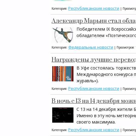
Республиканские новости
Категория:
| Просмотр
Александр Марьин стал обла
Победителем IX Всероссийс
обладателем «Поэтического
Федеральные новости
Категория:
| Просмотров: 
Награждены лучшие перевод
В Уфе состоялась торжеств
Международного конкурса п
журавль»).
Республиканские новости
Категория:
| Просмотр
В ночь с 13 на 14 декабря мо
С 13 на 14 декабря жители
Именно в эту ночь метеорны
своего максимума.
Республиканские новости
Категория:
| Просмотр