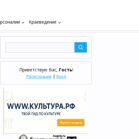
рсоналии
Краеведение
keyboard_arrow_down
keyboard_arrow_down
Приветствую Вас
,
Гость
!
|
Регистрация
Вход