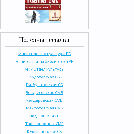
Полезные ссылки
Министерство культуры РБ
Национальная библиотека РБ
МКУ Отдел культуры
Ардатовская СБ
Бикбулатовская СБ
Воскресенская СМБ
Калдаровская СМБ
Максютовская СМБ
Подгорнская СБ
Тавакановская СМБ
Юлдыбаевская СБ