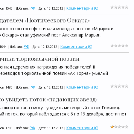
РФ
Комментарии (0)
ов: 1543 | Добавил:
| Дата:
13.12.2012
|
дателем «Поэтического Оскара»
кого открытого фестиваля молодых поэтов «Мцыри» и
 Оскара» стал уфимский поэт Александр Марьин.
РФ
Комментарии (0)
1644 | Добавил:
| Дата:
12.12.2012
|
чики тюркоязычной поэзии
енная церемония награждения победителей II
ереводов тюркоязычной поэзии «Ак Торна» («Белый
РФ
Комментарии (0)
ов: 1486 | Добавил:
| Дата:
12.12.2012
|
жно увидеть поток «падающих звезд»
 Башкортостана смогут увидеть метеорный поток Геминид.
й поток, который наблюдается с 6 по 19 декабря, достигнет
РФ
Комментарии (0)
ов: 1706 | Добавил:
| Дата:
11.12.2012
|