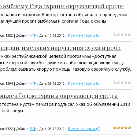
ю эмблему Года охраны окружающей среды
зования и экологии Башкортостана объявило о проведении
 на лучший проект эмблемы и слогана Года охраны
РФ
Комментарии (0)
ов: 1382 | Добавил:
| Дата:
10.12.2012
|
раждан, имеющих нарушения слуха и речи
рамках республиканской целевой программы «Доступная
испетчерской службы глухие и слабослышащие люди смогут
роблем: вызвать скорую помощь, газовую аварийную службу,
РФ
Комментарии (0)
ов: 1394 | Добавил:
| Дата:
09.12.2012
|
бъявлен Годом охраны окружающей среды
ртостана Рустэм Хамитов подписал Указ об объявлении 2013
щей среды.
РФ
Комментарии (0)
ов: 8322 | Добавил:
| Дата:
06.12.2012
|