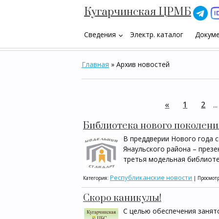
Кугарчинская ЦРМБ
Сведения
Электр. каталог
Докум
keyboard_arrow_down
Главная
»
Архив новостей
«
1
2
...
Библиотека нового поколени
В преддверии Нового года 
Янаульского района – през
третья модельная библиоте
Республиканские новости
Категория:
| Просмотр
Скоро каникулы!
С целью обеспечения занято