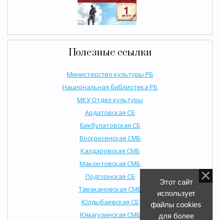
Полезные ссылки
Министерство культуры РБ
Национальная библиотека РБ
МКУ Отдел культуры
Ардатовская СБ
Бикбулатовская СБ
Воскресенская СМБ
Калдаровская СМБ
Максютовская СМБ
Подгорнская СБ
Этот сайт
Тавакановская СМБ
использует
Юлдыбаевская СБ
файлы cookies
Юмагузинская СМБ
для более