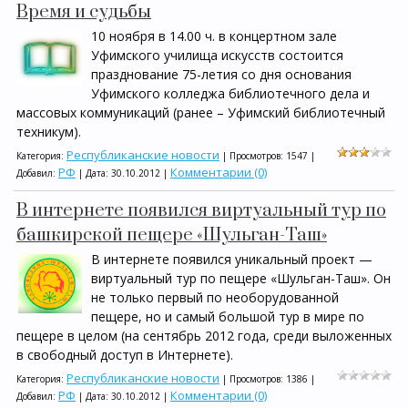
Время и судьбы
10 ноября в 14.00 ч. в концертном зале
Уфимского училища искусств состоится
празднование 75-летия со дня основания
Уфимского колледжа библиотечного дела и
массовых коммуникаций (ранее – Уфимский библиотечный
техникум).
Республиканские новости
Категория:
| Просмотров: 1547 |
РФ
Комментарии (0)
Добавил:
| Дата:
30.10.2012
|
В интернете появился виртуальный тур по
башкирской пещере «Шульган-Таш»
В интернете появился уникальный проект —
виртуальный тур по пещере «Шульган-Таш». Он
не только первый по необорудованной
пещере, но и самый большой тур в мире по
пещере в целом (на сентябрь 2012 года, среди выложенных
в свободный доступ в Интернете).
Республиканские новости
Категория:
| Просмотров: 1386 |
РФ
Комментарии (0)
Добавил:
| Дата:
30.10.2012
|