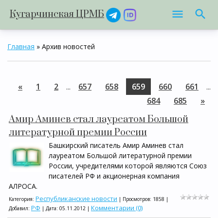
Кугарчинская ЦРМБ
Главная
»
Архив новостей
«
1
2
657
658
659
660
661
...
...
684
685
»
Амир Аминев стал лауреатом Большой
литературной премии России
Башкирский писатель Амир Аминев стал
лауреатом Большой литературной премии
России, учредителями которой являются Союз
писателей РФ и акционерная компания
АЛРОСА.
Республиканские новости
Категория:
| Просмотров: 1858 |
РФ
Комментарии (0)
Добавил:
| Дата:
05.11.2012
|