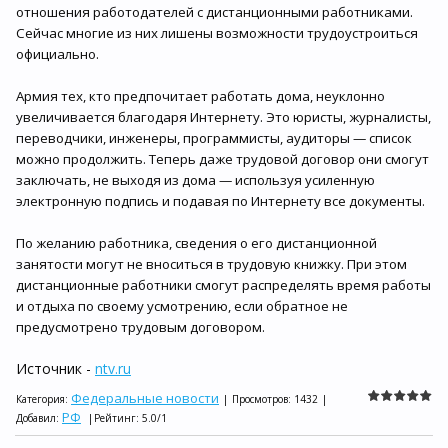
отношения работодателей с дистанционными работниками.
Сейчас многие из них лишены возможности трудоустроиться
официально.
Армия тех, кто предпочитает работать дома, неуклонно
увеличивается благодаря Интернету. Это юристы, журналисты,
переводчики, инженеры, программисты, аудиторы — список
можно продолжить. Теперь даже трудовой договор они смогут
заключать, не выходя из дома — используя усиленную
электронную подпись и подавая по Интернету все документы.
По желанию работника, сведения о его дистанционной
занятости могут не вноситься в трудовую книжку. При этом
дистанционные работники смогут распределять время работы
и отдыха по своему усмотрению, если обратное не
предусмотрено трудовым договором.
Источник -
ntv.ru
Федеральные новости
Категория
:
|
Просмотров
:
1432
|
РФ
Добавил
:
|
Рейтинг
:
5.0
/
1