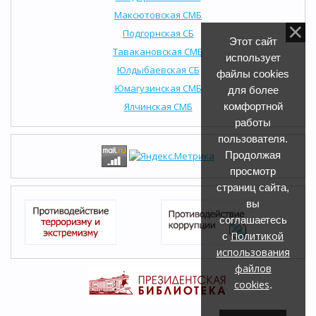
Максютовская СМБ
Подгорнская СБ
Этот сайт
Тавакановская СМБ
использует
Юлдыбаевская СБ
файлы cookies
Юмагузинская СМБ
для более
Ялчинская СМБ
комфортной
работы
пользователя.
Продолжая
просмотр
страниц сайта,
вы
соглашаетесь
Политикой
с
использования
файлов
cookies
.