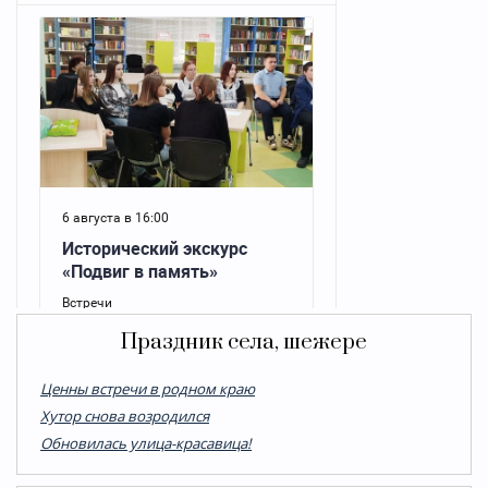
Праздник села, шежере
Ценны встречи в родном краю
Хутор снова возродился
Обновилась улица-красавица!