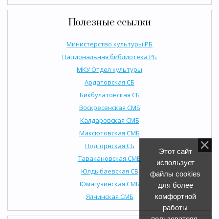
Полезные ссылки
Министерство культуры РБ
Национальная библиотека РБ
МКУ Отдел культуры
Ардатовская СБ
Бикбулатовская СБ
Воскресенская СМБ
Калдаровская СМБ
Максютовская СМБ
Подгорнская СБ
Этот сайт
Тавакановская СМБ
использует
Юлдыбаевская СБ
файлы cookies
Юмагузинская СМБ
для более
Ялчинская СМБ
комфортной
работы
пользователя.