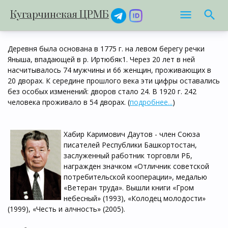
Кугарчинская ЦРМБ
Деревня была основана в 1775 г. на левом берегу речки
Яныша, впадающей в р. Иртюбяк1. Через 20 лет в ней
насчитывалось 74 мужчины и 66 женщин, проживающих в
20 дворах. К середине прошлого века эти цифры оставались
без особых изменений: дворов стало 24. В 1920 г. 242
человека проживало в 54 дворах. (
подробнее...
)
Хабир Каримович Даутов - член Союза
писателей Республики Башкортостан,
заслуженный работник торговли РБ,
награжден значком «Отличник советской
потребительской кооперации», медалью
«Ветеран труда». Вышли книги «Гром
небесный» (1993), «Колодец молодости»
(1999), «Честь и алчность» (2005).