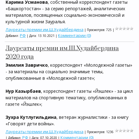
Карима Усманова
, собственный корреспондент газеты
«Башкортостан» - за серию репортажей, аналитических
материалов, посвященных социально-экономической и
культурной жизни Зауралья.
Лауреаты премии им.Ш.Худайбердина
| Просмотров: 725 |
РФ
Комментарии (0)
Добавил:
| Дата:
13.10.2021
|
Лауреаты премии им.Ш.Худайбердина
2020 года
Эмилия Завричко
, корреспондент «Молодежной газеты»
- за материалы на социально значимые темы,
опубликованные в «Молодежной газете»;
Нур Казырбаев
, корреспондент газеты «Йэшлек» - за цикл
материалов на спортивную тематику, опубликованных в
газете «Йэшлек»;
Зухра Кутлугильдина
, ветеран журналистики - за книгу
«Говорят дети войны».
Лауреаты премии им.Ш.Худайбердина
| Просмотров: 1236
РФ
Комментарии (0)
| Добавил:
| Дата:
07.10.2020
|