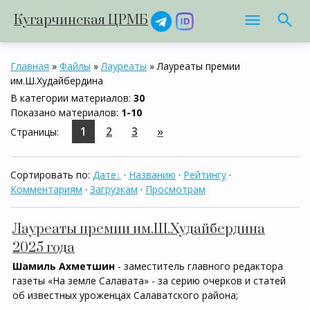
Кугарчинская ЦРМБ
Главная
»
Файлы
»
Лауреаты
» Лауреаты премии
им.Ш.Худайбердина
В категории материалов
:
30
Показано материалов
:
1-10
1
2
3
»
Страницы
:
Сортировать по
:
Дате
·
Названию
·
Рейтингу
·
Комментариям
·
Загрузкам
·
Просмотрам
Лауреаты премии им.Ш.Худайбердина
2025 года
Шамиль Ахметшин
- заместитель главного редактора
газеты «На земле Салавата» - за серию очерков и статей
об известных уроженцах Салаватского района;