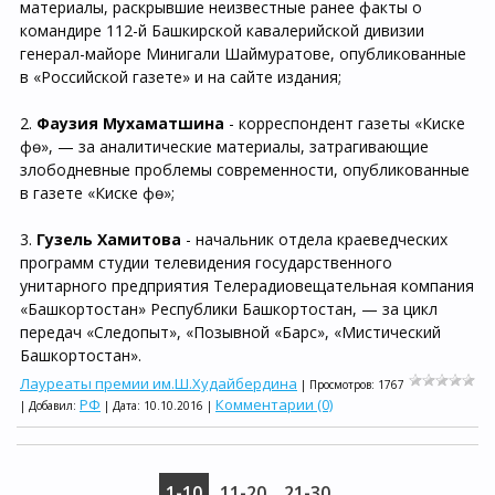
материалы, раскрывшие неизвестные ранее факты о
командире 112-й Башкирской кавалерийской дивизии
генерал-майоре Минигали Шаймуратове, опубликованные
в «Российской газете» и на сайте издания;
2.
Фаузия Мухаматшина
- корреспондент газеты «Киске
Өфө», — за аналитические материалы, затрагивающие
злободневные проблемы современности, опубликованные
в газете «Киске Өфө»;
3.
Гузель Хамитова
- начальник отдела краеведческих
программ студии телевидения государственного
унитарного предприятия Телерадиовещательная компания
«Башкортостан» Республики Башкортостан, — за цикл
передач «Следопыт», «Позывной «Барс», «Мистический
Башкортостан».
Лауреаты премии им.Ш.Худайбердина
| Просмотров: 1767
РФ
Комментарии (0)
| Добавил:
| Дата:
10.10.2016
|
1-10
11-20
21-30