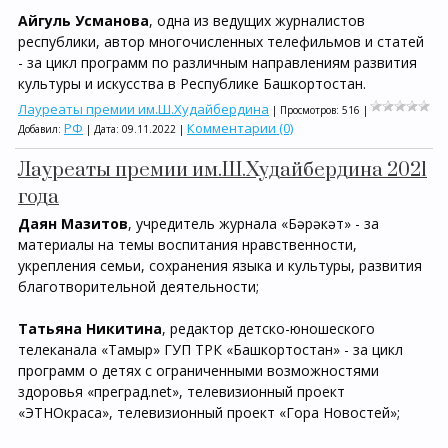
Айгуль Усманова
, одна из ведущих журналистов
республики, автор многочисленных телефильмов и статей
- за цикл программ по различным направлениям развития
культуры и искусства в Республике Башкортостан.
Лауреаты премии им.Ш.Худайбердина
| Просмотров: 516 |
РФ
Комментарии (0)
Добавил:
| Дата:
09.11.2022
|
Лауреаты премии им.Ш.Худайбердина 2021
года
Даян Мазитов
, учредитель журнала «Бәрәкәт» - за
материалы на темы воспитания нравственности,
укрепления семьи, сохранения языка и культуры, развития
благотворительной деятельности;
Татьяна Никитина
, редактор детско-юношеского
телеканала «Тамыр» ГУП ТРК «Башкортостан» - за цикл
программ о детях с ограниченными возможностями
здоровья «преград.net», телевизионный проект
«ЭТНОкраса», телевизионный проект «Гора Новостей»;