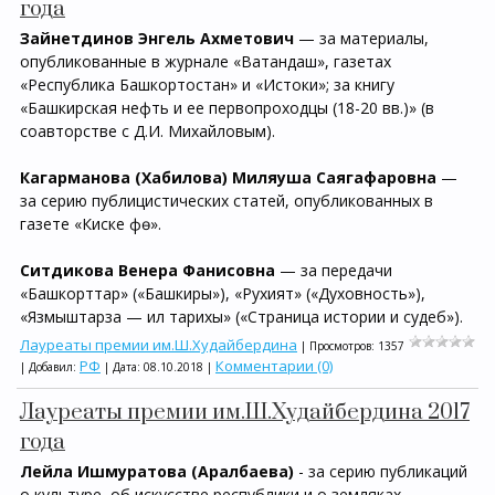
года
Зайнетдинов Энгель Ахметович
— за материалы,
опубликованные в журнале «Ватандаш», газетах
«Республика Башкортостан» и «Истоки»; за книгу
«Башкирская нефть и ее первопроходцы (18-20 вв.)» (в
соавторстве с Д.И. Михайловым).
Кагарманова (Хабилова) Миляуша Саягафаровна
—
за серию публицистических статей, опубликованных в
газете «Киске Өфө».
Ситдикова Венера Фанисовна
— за передачи
«Башкорттар» («Башкиры»), «Рухият» («Духовность»),
«Язмыштарза — ил тарихы» («Страница истории и судеб»).
Лауреаты премии им.Ш.Худайбердина
| Просмотров: 1357
РФ
Комментарии (0)
| Добавил:
| Дата:
08.10.2018
|
Лауреаты премии им.Ш.Худайбердина 2017
года
Лейла Ишмуратова (Аралбаева)
- за серию публикаций
о культуре, об искусстве республики и о земляках,