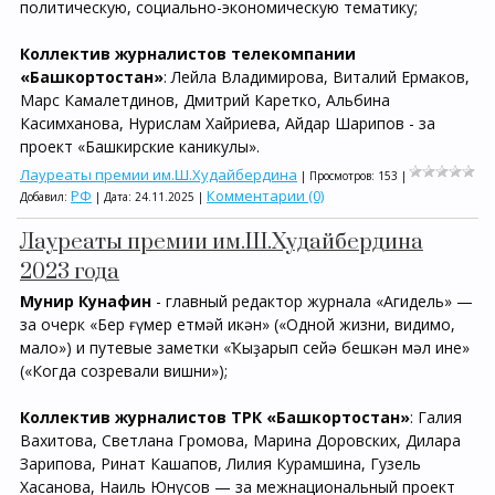
политическую, социально-экономическую тематику;
Коллектив журналистов телекомпании
«Башкортостан»
: Лейла Владимирова, Виталий Ермаков,
Марс Камалетдинов, Дмитрий Каретко, Альбина
Касимханова, Нурислам Хайриева, Айдар Шарипов - за
проект «Башкирские каникулы».
Лауреаты премии им.Ш.Худайбердина
| Просмотров: 153 |
РФ
Комментарии (0)
Добавил:
| Дата:
24.11.2025
|
Лауреаты премии им.Ш.Худайбердина
2023 года
Мунир Кунафин
- главный редактор журнала «Агидель» —
за очерк «Бер ғүмер етмәй икән» («Одной жизни, видимо,
мало») и путевые заметки «Ҡыҙарып сейә бешкән мәл ине»
(«Когда созревали вишни»);
Коллектив журналистов ТРК «Башкортостан»
: Галия
Вахитова, Светлана Громова, Марина Доровских, Дилара
Зарипова, Ринат Кашапов, Лилия Курамшина, Гузель
Хасанова, Наиль Юнусов — за межнациональный проект