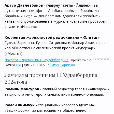
Артур Давлетбаков
- главреу газеты «Йэшлек» - за
путевые заметки «Өфө — Донбасс араһы — бараһы ла
бараһы» и «Уфа — Донбасс: нам дороги эти позабыть
нельзя», опубликованные в журнале «Бельские просторы»
и газете «Йэшлек»;
Коллектив журналистов радиоканала «Юлдаш»
:
Гузель Зарипова, Гузель Ситдикова и Ильнар Ахметгареев
- за общественно-политический проект «Күперҙәр»
(«Мосты»).
Лауреаты премии им.Ш.Худайбердина
| Просмотров: 151 |
РФ
Комментарии (0)
Добавил:
| Дата:
24.11.2025
|
Лауреаты премии им.Ш.Худайбердина
2024 года
Рамиль Мансуров
- главный редактор газеты «Ашкадар» -
за цикл статей о героях специальной военной операции;
Роман Якимчук
- специальный корреспондент ИА
«Башинформ» - за материалы на общественно-