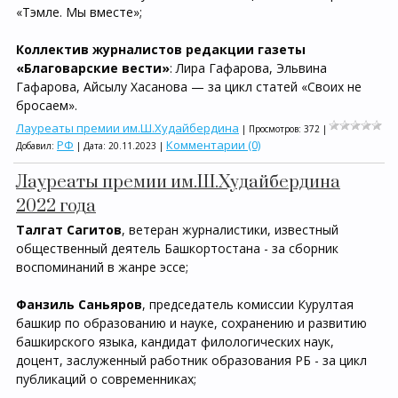
«Тэмле. Мы вместе»;
Коллектив журналистов редакции газеты
«Благоварские вести»
: Лира Гафарова, Эльвина
Гафарова, Айсылу Хасанова — за цикл статей «Своих не
бросаем».
Лауреаты премии им.Ш.Худайбердина
| Просмотров: 372 |
РФ
Комментарии (0)
Добавил:
| Дата:
20.11.2023
|
Лауреаты премии им.Ш.Худайбердина
2022 года
Талгат Сагитов
, ветеран журналистики, известный
общественный деятель Башкортостана - за сборник
воспоминаний в жанре эссе;
Фанзиль Саньяров
, председатель комиссии Курултая
башкир по образованию и науке, сохранению и развитию
башкирского языка, кандидат филологических наук,
доцент, заслуженный работник образования РБ - за цикл
публикаций о современниках;