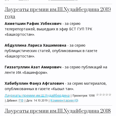
Лауреаты премии им.Ш.Худайбердина 2019
года
Ахметшин Рафик Узбекович
- за серию
телерепортажей, вышедших в эфир БСТ ГУП ТРК
«Башкортостан».
Абдуллина Лариса Хашимовна
- за серию
публицистических статей, опубликованных в газете
«Башкортостан».
Гиззатуллин Азат Амирович
- за серию публикаций на
ленте ИА «Башинформ».
Хабибуллин Фануз Афгалович
- за серию материалов,
опубликованных в газете «Кызыл тан».
Лауреаты премии им.Ш.Худайбердина
| Просмотров: 1098
РФ
Комментарии (0)
| Добавил:
| Дата:
14.10.2019
|
Лауреаты премии им.Ш.Худайбердина 2018