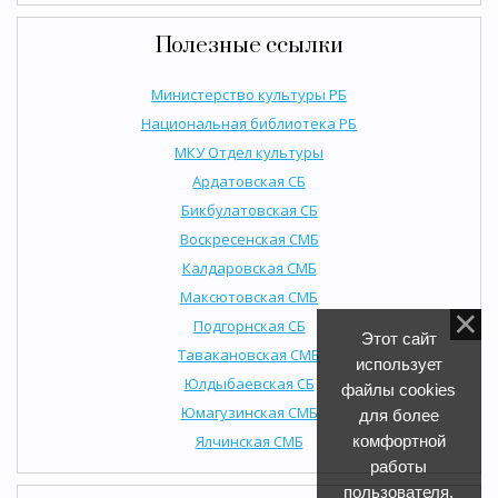
Полезные ссылки
Министерство культуры РБ
Национальная библиотека РБ
МКУ Отдел культуры
Ардатовская СБ
Бикбулатовская СБ
Воскресенская СМБ
Калдаровская СМБ
Максютовская СМБ
Подгорнская СБ
Этот сайт
Тавакановская СМБ
использует
Юлдыбаевская СБ
файлы cookies
Юмагузинская СМБ
для более
Ялчинская СМБ
комфортной
работы
пользователя.