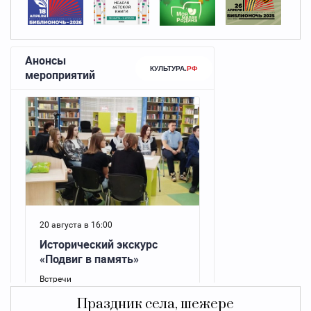
Праздник села, шежере