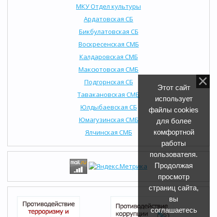
МКУ Отдел культуры
Ардатовская СБ
Бикбулатовская СБ
Воскресенская СМБ
Калдаровская СМБ
Максютовская СМБ
Подгорнская СБ
Этот сайт
Тавакановская СМБ
использует
Юлдыбаевская СБ
файлы cookies
Юмагузинская СМБ
для более
Ялчинская СМБ
комфортной
работы
пользователя.
Продолжая
просмотр
страниц сайта,
вы
соглашаетесь