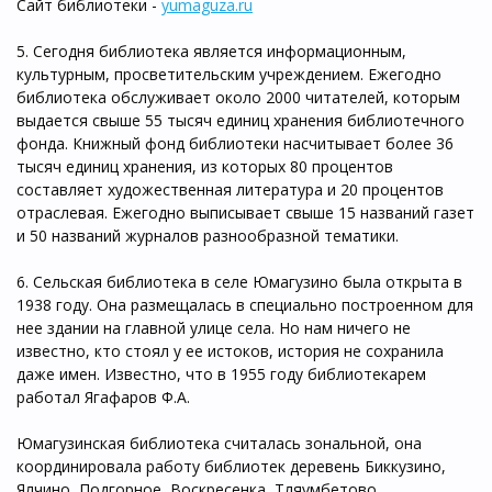
Сайт библиотеки -
yumaguza.ru
5. Сегодня библиотека является информационным,
культурным, просветительским учреждением. Ежегодно
библиотека обслуживает около 2000 читателей, которым
выдается свыше 55 тысяч единиц хранения библиотечного
фонда. Книжный фонд библиотеки насчитывает более 36
тысяч единиц хранения, из которых 80 процентов
составляет художественная литература и 20 процентов
отраслевая. Ежегодно выписывает свыше 15 названий газет
и 50 названий журналов разнообразной тематики.
6. Сельская библиотека в селе Юмагузино была открыта в
1938 году. Она размещалась в специально построенном для
нее здании на главной улице села. Но нам ничего не
известно, кто стоял у ее истоков, история не сохранила
даже имен. Известно, что в 1955 году библиотекарем
работал Ягафаров Ф.А.
Юмагузинская библиотека считалась зональной, она
координировала работу библиотек деревень Биккузино,
Ялчино, Подгорное, Воскресенка, Тляумбетово,