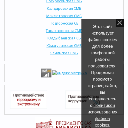
Воскресенская СМБ
Калдаровская СМБ
Максютовская СМБ
Подгорнская СБ
Этот сайт
Тавакановская СМБ
использует
Юлдыбаевская СБ
файлы cookies
Юмагузинская СМБ
для более
Ялчинская СМБ
комфортной
работы
пользователя.
Продолжая
просмотр
страниц сайта,
вы
соглашаетесь
Политикой
с
использования
файлов
cookies
.