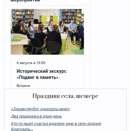
Праздник села, шежере
«Здравствуйте, односельчане!»
Два праздника в один день
Кто-то ищет счастье вдалеке, мне ж село родное
благодать…