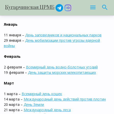
Кугарчинская ЦРМБ
Январь
11 января –
День заповедников и национальных парков
29 января –
День мобилизации против угрозы ядерной
войны
Февраль
2 февраля –
Всемирный день водно-болотных угодий
19 февраля –
День защиты морских млекопитающих
Март
1 марта –
Всемирный день кошек
14 марта –
Международный день действий против плотин
20 марта –
День Земли
21 марта –
Международный день леса