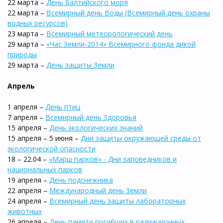
22 марта –
День Балтийского моря
22 марта –
Всемирный день Воды (Всемирный день охраны
водных ресурсов)
23 марта –
Всемирный метеорологический день
29 марта –
«Час Земли-2014» Всемирного фонда дикой
природы
29 марта –
День защиты Земли
Апрель
1 апреля –
День птиц
7 апреля –
Всемирный день Здоровья
15 апреля –
День экологических знаний
15 апреля – 5 июня –
Дни защиты окружающей среды от
экологической опасности
18 – 22.04 –
«Марш парков» - Дни заповедников и
национальных парков
19 апреля –
День подснежника
22 апреля –
Международный день Земли
24 апреля –
Всемирный день защиты лабораторных
животных
26 апреля –
День памяти погибших в радиационных