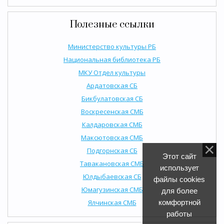
Полезные ссылки
Министерство культуры РБ
Национальная библиотека РБ
МКУ Отдел культуры
Ардатовская СБ
Бикбулатовская СБ
Воскресенская СМБ
Калдаровская СМБ
Максютовская СМБ
Подгорнская СБ
Этот сайт
Тавакановская СМБ
использует
Юлдыбаевская СБ
файлы cookies
Юмагузинская СМБ
для более
Ялчинская СМБ
комфортной
работы