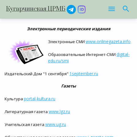
Кугарчинская ЦРМБ
Электронные периодические издания
www.onlinegazeta.info
Электронные СМИ
digital-
Образовательные Интернет-СМИ
edu.ru/smi
1september.ru
Издательский Дом "1 сентября"
Газеты
portal-kultura.ru
Культура
www.lgz.ru
Литературная газета
www.ug.ru
Учительская газета