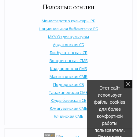
Полезные ссылки
Министерство культуры РБ
Национальная библиотека РБ
МКУ Отдел культуры
Ардатовская СБ
Бикбулатовская СБ
Воскресенская СМБ
Калдаровская СМБ
Максютовская СМБ
Подгорнская СБ
Этот сайт
Тавакановская СМБ
использует
Юлдыбаевская СБ
файлы cookies
Юмагузинская СМБ
для более
Ялчинская СМБ
комфортной
работы
пользователя.