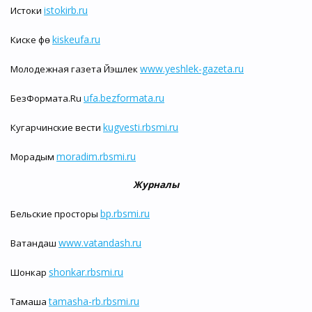
istokirb.ru
Истоки
kiskeufa.ru
Киске Өфө
www.yeshlek-gazeta.ru
Молодежная газета Йэшлек
ufa.bezformata.ru
БезФормата.Ru
kugvesti.rbsmi.ru
Кугарчинские вести
moradim.rbsmi.ru
Морадым
Журналы
bp.rbsmi.ru
Бельские просторы
www.vatandash.ru
Ватандаш
shonkar.rbsmi.ru
Шонкар
tamasha-rb.rbsmi.ru
Тамаша