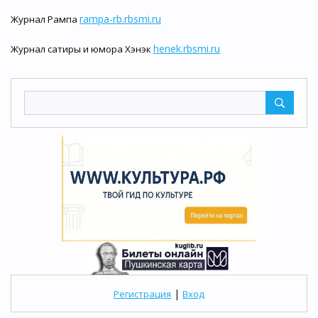
rampa-rb.rbsmi.ru
Журнал Рампа
henek.rbsmi.ru
Журнал сатиры и юмора Хэнэк
|
Регистрация
Вход