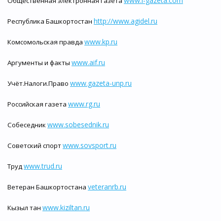
www.i-gazeta.com
Общественная электронная газета
http://www.agidel.ru
Республика Башкортостан
www.kp.ru
Комсомольская правда
www.aif.ru
Аргументы и факты
www.gazeta-unp.ru
Учёт.Налоги.Право
www.rg.ru
Российская газета
www.sobesednik.ru
Собеседник
www.sovsport.ru
Советский спорт
www.trud.ru
Труд
veteranrb.ru
Ветеран Башкортостана
www.kiziltan.ru
Кызыл тан