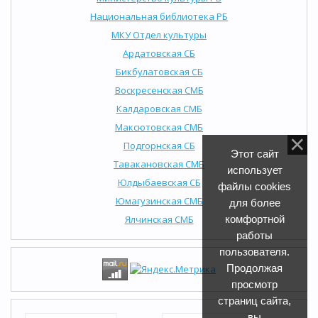
Национальная библиотека РБ
МКУ Отдел культуры
Ардатовская СБ
Бикбулатовская СБ
Воскресенская СМБ
Калдаровская СМБ
Максютовская СМБ
Подгорнская СБ
Этот сайт
Тавакановская СМБ
использует
Юлдыбаевская СБ
файлы cookies
Юмагузинская СМБ
для более
Ялчинская СМБ
комфортной
работы
пользователя.
Продолжая
просмотр
страниц сайта,
вы