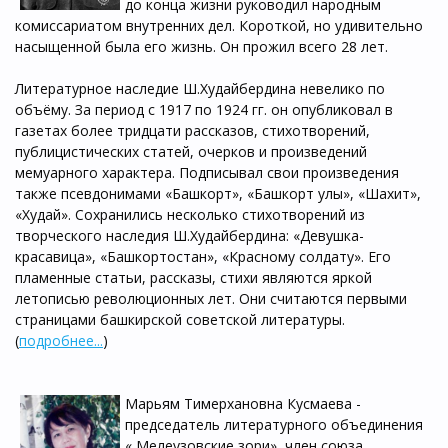
до конца жизни руководил народным
комиссариатом внутренних дел. Короткой, но удивительно
насыщенной была его жизнь. Он прожил всего 28 лет.
Литературное наследие Ш.Худайбердина невелико по
объёму. За период с 1917 по 1924 гг. он опубликовал в
газетах более тридцати рассказов, стихотворений,
публицистических статей, очерков и произведений
мемуарного характера. Подписывал свои произведения
также псевдонимами «Башкорт», «Башкорт улы», «Шахит»,
«Худай». Сохранились несколько стихотворений из
творческого наследия Ш.Худайбердина: «Девушка-
красавица», «Башкортостан», «Красному солдату». Его
пламенные статьи, рассказы, стихи являются яркой
летописью революционных лет. Они считаются первыми
страницами башкирской советской литературы.
(
подробнее...
)
Марьям Тимерхановна Кусмаева -
председатель литературного объединения
« Мелеузовские зори», член союза