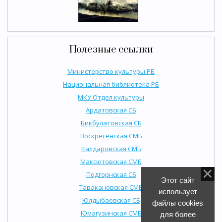
Полезные ссылки
Министерство культуры РБ
Национальная библиотека РБ
МКУ Отдел культуры
Ардатовская СБ
Бикбулатовская СБ
Воскресенская СМБ
Калдаровская СМБ
Максютовская СМБ
Подгорнская СБ
Этот сайт
Тавакановская СМБ
использует
Юлдыбаевская СБ
файлы cookies
Юмагузинская СМБ
для более