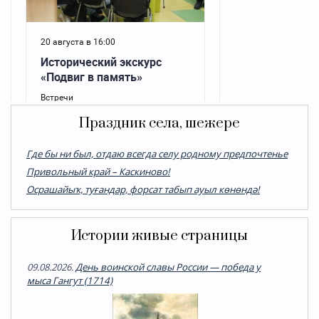
Праздник села, шежере
Где бы ни был, отдаю всегда селу родному предпочтенье
Привольный край – Каскиново!
Осрашайыҡ, туғандар, форсат табып ауыл көнөндә!
Истории живые страницы
09.08.2026.
День воинской славы России — победа у
мыса Гангут (1714)