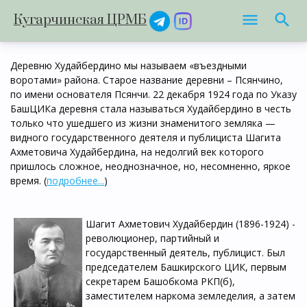
Кугарчинская ЦРМБ
Деревню Худайбердино мы называем «въездными
воротами» района. Старое название деревни – Псянчино,
по имени основателя Псянчи. 22 декабря 1924 года по Указу
БашЦИКа деревня стала называться Худайбердино в честь
только что ушедшего из жизни знаменитого земляка —
видного государственного деятеля и публициста Шагита
Ахметовича Худайбердина, на недолгий век которого
пришлось сложное, неоднозначное, но, несомненно, яркое
время. (
подробнее...
)
Шагит Ахметович Худайбердин (1896-1924) -
революционер, партийный и
государственный деятель, публицист. Был
председателем Башкирского ЦИК, первым
секретарем Башобкома РКП(б),
заместителем наркома земледелия, а затем