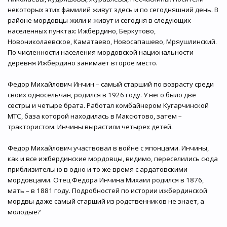
некоторых этих фамилий живут здесь и по сегодняшний день. В
районе мордовцы жили и живут и сегодня в следующих
населенных пунктах: Ижбердино, Беркутово,
Новониколаевское, Каматаево, Новосапашево, Мряушлинский.
По численности населения мордовской национальности
деревня Ижбердино занимает второе место.
Федор Михайлович Инчин – самый старший по возрасту среди
своих односельчан, родился в 1926 году. У него было две
сестры и четыре брата. Работал комбайнером Кугарчинской
МТС, база которой находилась в Максютово, затем –
трактористом. Инчины вырастили четырех детей.
Федор Михайлович участвовал в войне с японцами. Инчины,
как и все ижбердинские мордовцы, видимо, переселились сюда
приблизительно в одно и то же время с ардатовскими
мордовцами. Отец Федора Инчина Михаил родился в 1876,
мать – в 1881 году. Подробностей по истории ижбердинской
мордвы даже самый старший из родственников не знает, а
молодые?