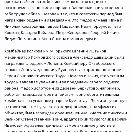
прекрасный лепесток большого многоликого цветка,
называемого соцветием народов. Завоевали они уважение к
себе трудолюбием. Назовем тех, кто в советский период был
награжден орденами и медалями. Это Федор Алмаев, Нина и
Николай Камардины, Гаврил Пищаскин, Иван Горбунов, Петр
Кошкин, Клавдия Бабаева, Петр Живодеров, Георгий Ильин,
Лидия Песчаскина, Анна Лапина и многие другие.
Комбайнер колхоза им.М.Горького Евгений Иштыков,
механизатор Исимовского совхоза Александр Давыдкин были
награждены орденом Ленина. Комбайнеру Октябрьского
совхоза Ивану Федоровичу Буянову было присвоено звание
Героя Социалистического Труда. Немало и таких, кто честным
трудом завоевал уважение и за пределами своего родного
района. Федор Золотухин из деревни Беркутово, например,
работая на экскаваторе на Гайском горно-обогатительном
комбинате, на угольном разрезе Кумертау – Тюльган, участвуя
в строительстве Нугушского водохранилища, на уфимских
объектах, был награжден орденом Ленина. Участник финской и
Великой Отечественной войн, ардатовский трудоголик Василий
Иванович Журавлев принимал самое активное участие в
строительстве Аму-Бухарского канала. Земляки утверждают,