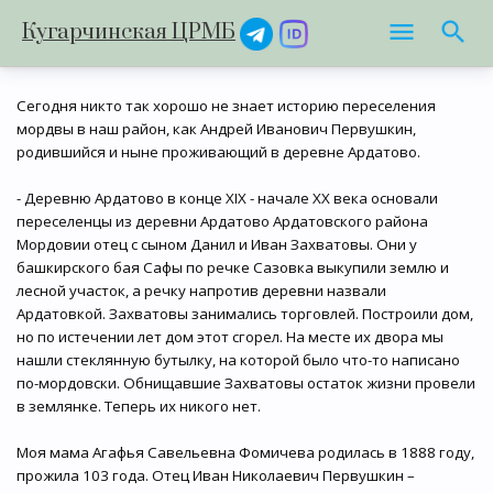
Кугарчинская ЦРМБ
Сегодня никто так хорошо не знает историю переселения
мордвы в наш район, как Андрей Иванович Первушкин,
родившийся и ныне проживающий в деревне Ардатово.
- Деревню Ардатово в конце XIX - начале XХ века основали
переселенцы из деревни Ардатово Ардатовского района
Мордовии отец с сыном Данил и Иван Захватовы. Они у
башкирского бая Сафы по речке Сазовка выкупили землю и
лесной участок, а речку напротив деревни назвали
Ардатовкой. Захватовы занимались торговлей. Построили дом,
но по истечении лет дом этот сгорел. На месте их двора мы
нашли стеклянную бутылку, на которой было что-то написано
по-мордовски. Обнищавшие Захватовы остаток жизни провели
в землянке. Теперь их никого нет.
Моя мама Агафья Савельевна Фомичева родилась в 1888 году,
прожила 103 года. Отец Иван Николаевич Первушкин –