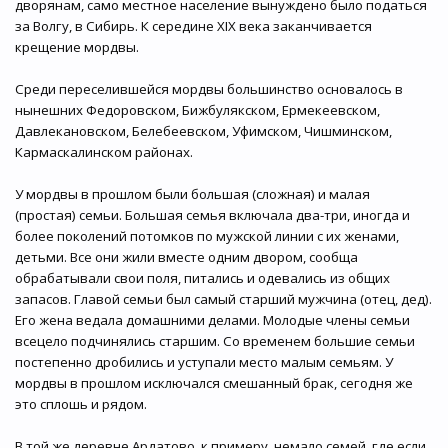
дворянам, само местное население вынуждено было податься
за Волгу, в Сибирь. К середине XIX века заканчивается
крещение мордвы.
Среди переселившейся мордвы большинство основалось в
нынешних Федоровском, Бижбулякском, Ермекеевском,
Давлекановском, Белебеевском, Уфимском, Чишминском,
Кармаскалинском районах.
У мордвы в прошлом были большая (сложная) и малая
(простая) семьи. Большая семья включала два-три, иногда и
более поколений потомков по мужской линии с их женами,
детьми. Все они жили вместе одним двором, сообща
обрабатывали свои поля, питались и одевались из общих
запасов. Главой семьи был самый старший мужчина (отец, дед).
Его жена ведала домашними делами. Молодые члены семьи
всецело подчинялись старшим. Со временем большие семьи
постепенно дробились и уступали место малым семьям. У
мордвы в прошлом исключался смешанный брак, сегодня же
это сплошь и рядом.
В той же деревне Ардатово, к примеру, немало семей, где если