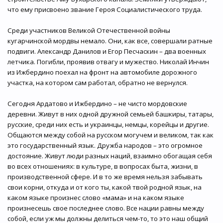
что ему присвоено звание Героя Социалистического труда.
Среди участников Великой Отечественной войны
кугарчинской мордвы немало. Они, как все, совершали ратные
подвиги. Александр Данилов и Егор Песчаскин – два военных
летчика. Погибли, проявив отвагу и мужество. Николай Инчин
из Ижбердино поехал на фронт на автомобиле дорожного
участка, на котором сам работал, обратно не вернулся.
Сегодня Ардатово и Ижбердино – не чисто мордовские
деревни. Живут в них одной дружной семьей башкиры, татары,
русские, среди них есть и украинцы, немцы, корейцы и другие.
Общаются между собой на русском могучем и великом, так как
это государственный язык. Дружба народов – это огромное
достояние. Живут люди разных наций, взаимно обогащая себя
во всех отношениях: в культуре, в вопросах быта, жизни, в
производственной сфере. И в то же время нельзя забывать
свои корни, откуда и от кого ты, какой твой родной язык, на
каком языке произнес слово «мама» и на каком языке
произнесешь свое последнее слово. Все нации равны между
собой, если уж мы должны делиться чем-то, то это наш общий