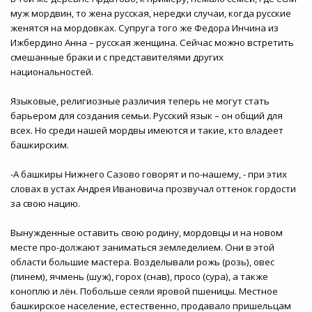
муж мордвин, то жена русская, нередки случаи, когда русские
женятся на мордовках. Супруга того же Федора Инчина из
Ижбердино Анна – русская женщина. Сейчас можно встретить
смешанные браки и с представителями других
национальностей.
Языковые, религиозные различия теперь не могут стать
барьером для создания семьи. Русский язык – он общий для
всех. Но среди нашей мордвы имеются и такие, кто владеет
башкирским.
-А башкиры Нижнего Сазово говорят и по-нашему, - при этих
словах в устах Андрея Ивановича прозвучал оттенок гордости
за свою нацию.
Вынужденные оставить свою родину, мордовцы и на новом
месте про-должают заниматься земледелием. Они в этой
области большие мастера. Возделывали рожь (розь), овес
(пинем), ячмень (шуж), горох (снав), просо (сура), а также
коноплю и лён. Побольше сеяли яровой пшеницы. Местное
башкирское население, естественно, продавало пришельцам