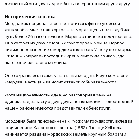
жизненный опыт, культура и быть толерантными друг к другу.
Историческая справка
Мордва как национальность относится к финно-угорской
языковой семье. В Башкортостане мордовцев 2002 году было
чуть более 26 тысяч человек. Мордва этнически неоднородна.
Она состоит из двух основных групп: эрзи и мокши. Первое
письменное известие о мордве относится к VI веку новой эры.
Этноним «мордва» восходит к ирано-скифским языкам, где
mard означало слово мужчина.
Оно сохранилось в самом названии мордвы. В русском слове
«мордва» частица – ва носит оттенок собирательности.
-Хотя национальность одна, но разговорная речь не
одинаковая, зачастую друг друга не понимаем, - говорят они. В
нашем районе имеются представители обеих групп.
Мордовия была присоединена к Русскому государству вслед за
подчинением Казанского ханства (1552). В конце XVII века
начинается раздача мордовских земель крупным боярам и