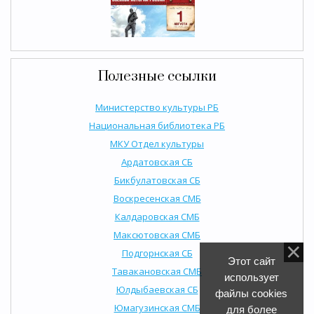
Полезные ссылки
Министерство культуры РБ
Национальная библиотека РБ
МКУ Отдел культуры
Ардатовская СБ
Бикбулатовская СБ
Воскресенская СМБ
Калдаровская СМБ
Максютовская СМБ
Подгорнская СБ
Этот сайт
Тавакановская СМБ
использует
Юлдыбаевская СБ
файлы cookies
Юмагузинская СМБ
для более