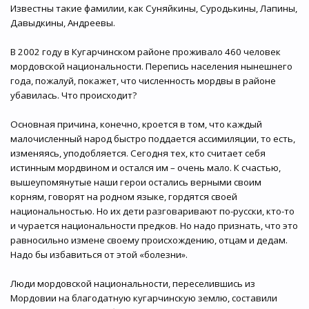
Известны такие фамилии, как Суняйкины, Суродькины, Лапины,
Давыдкины, Андреевы.
В 2002 году в Кугарчинском районе проживало 460 человек
мордовской национальности. Перепись населения нынешнего
года, пожалуй, покажет, что численность мордвы в районе
убавилась. Что происходит?
Основная причина, конечно, кроется в том, что каждый
малочисленный народ быстро поддается ассимиляции, то есть,
изменяясь, уподобляется. Сегодня тех, кто считает себя
истинным мордвином и остался им – очень мало. К счастью,
вышеупомянутые наши герои остались верными своим
корням, говорят на родном языке, гордятся своей
национальностью. Но их дети разговаривают по-русски, кто-то
и чурается национальности предков. Но надо признать, что это
равносильно измене своему происхождению, отцам и дедам.
Надо бы избавиться от этой «болезни».
Люди мордовской национальности, переселившись из
Мордовии на благодатную кугарчинскую землю, составили