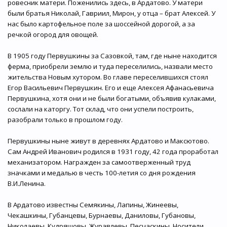
ровесник матери. Поженились здесь, в Ардатово. У матери
были братья Николай, Гавриил, Мирон, у отца – брат Алексей. У
нас было картофельное поле за шоссейной дорогой, а за
речкой огород для овощей.
В 1905 году Первушкины за Сазовкой, там, где ныне находится
ферма, приобрели землю и туда переселились, назвали место
жительства Новым хутором. Во главе переселившихся стоял
Егор Васильевич Первушкин. Его и еще Алексея Афанасьевича
Первушкина, хотя они и не были богатыми, объявив кулаками,
сослали на каторгу. Тот склад, что они успели построить,
разобрали только в прошлом году.
Первушкины ныне живут в деревнях Ардатово и Максютово.
Сам Андрей Иванович родился в 1931 году, 42 года проработал
механизатором. Награжден за самоотверженный труд
значками и медалью в честь 100-летия со дня рождения
В.И.Ленина.
В Ардатово известны Семякины, Лапины, Жинеевы,
Чекашкины, Губанцевы, Бурнаевы, Даниловы, Губановы,
Николаевы, Кудряшовы, Журавлевы, Песчаскины. Носители