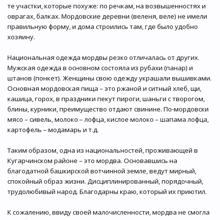
те участки, которые похуже: по речкам, на возвышенностях и
оврагах, балках. Мордовские деревни (веленя, веле) не имели
правильную форму, и дома строились там, где было удобно
хозяину.
Национальная одежда мордвы резко отличалась от других.
Мужская одежда в основном состояла из рубахи (панар) и
штанов (понкет). Женщины свою одежду украшали вышивками.
Основная мордовская пища – это ржаной и ситный хлеб, щи,
кашица, горох, в праздники пекут пироги, шаньги с творогом,
блины, курники, преимущество отдают свинине. По-мордовски
мясо – сивель, молоко – лофца, кислое молоко – шапама лофца,
картофель – модамарь и т.д.
Таким образом, одна из национальностей, проживающей в
Кугарчинском районе – это мордва. Основавшись на
благодатной башкирской вотчинной земле, ведут мирный,
спокойный образ жизни. Дисциплинированный, порядочный,
трудолюбивый народ. Благодарны краю, который их приютил.
К сожалению, ввиду своей малочисленности, мордва не смогла