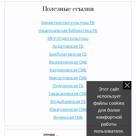
Полезные ссылки
Министерство культуры РБ
Национальная библиотека РБ
МКУ Отдел культуры
Ардатовская СБ
Бикбулатовская СБ
Воскресенская СМБ
Калдаровская СМБ
Максютовская СМБ
Подгорнская СБ
Этот сайт
Тавакановская СМБ
использует
Юлдыбаевская СБ
файлы cookies
Юмагузинская СМБ
для более
Ялчинская СМБ
комфортной
работы
пользователя.