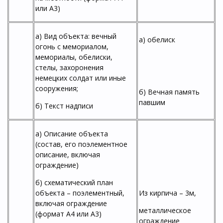
или А3)
а) Вид объекта: вечный
а) обелиск
огонь с мемориалом,
мемориалы, обелиски,
стелы, захоронения
немецких солдат или иные
сооружения;
б) Вечная память
павшим
б) Текст надписи
а) Описание объекта
(состав, его поэлементное
описание, включая
ограждение)
б) схематический план
объекта – поэлементный,
Из кирпича – 3м,
включая ограждение
металлическое
(формат А4 или А3)
ограждение