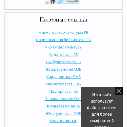
Полезные ссылки
Министерство культуры РБ
Национальная библиотека РБ
МКУ Отдел культуры
Ардатовская СБ
Бикбулатовская СБ
Воскресенская СМБ
Калдаровская СМБ
Максютовская СМБ
Подгорнская СБ
Этот сайт
Тавакановская СМБ
использует
Юлдыбаевская СБ
файлы cookies
Юмагузинская СМБ
для более
Ялчинская СМБ
комфортной