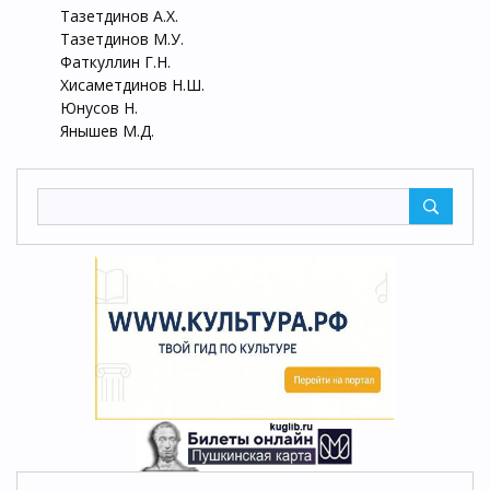
Тазетдинов А.Х.
Тазетдинов М.У.
Фаткуллин Г.Н.
Хисаметдинов Н.Ш.
Юнусов Н.
Янышев М.Д.