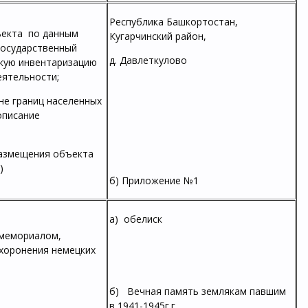
Республика Башкортостан,
ъекта по данным
Кугарчинский район,
государственный
д. Давлеткулово
скую инвентаризацию
еятельности;
не границ населенных
описание
размещения объекта
)
б) Приложение №1
а) обелиск
 мемориалом,
ахоронения немецких
б) Вечная память землякам павшим
в 1941-1945г.г.