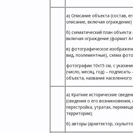
а) Описание объекта (состав, е
описание, включая ограждение)
б) схематический план объекта
включая ограждение (формат А4
в) фотографическое изображен
вид, поэлементные), схема фот
фотографии 10х15 см, с указан
(число, месяц, год) – подписать
объекта, название населенного
а) Краткие исторические сведе
(сведения о его возникновения,
перестройка, утратах, перемеще
территории);
б) авторы (архитектор, скульпт