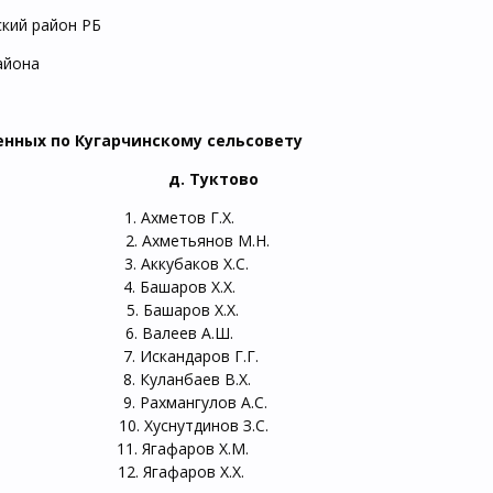
ский район РБ
айона
енных по Кугарчинскому сельсовету
во д. Туктово
1. Ахметов Г.Х.
. Ахметьянов М.Н.
. Аккубаков Х.С.
. Башаров Х.Х.
. Башаров Х.Х.
6. Валеев А.Ш.
 Искандаров Г.Г.
. Куланбаев В.Х.
 Рахмангулов А.С.
. Хуснутдинов З.С.
. Ягафаров Х.М.
 Ягафаров Х.Х.