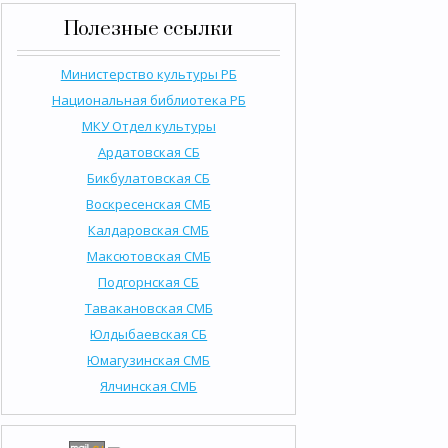
Полезные ссылки
Министерство культуры РБ
Национальная библиотека РБ
МКУ Отдел культуры
Ардатовская СБ
Бикбулатовская СБ
Воскресенская СМБ
Калдаровская СМБ
Максютовская СМБ
Подгорнская СБ
Тавакановская СМБ
Юлдыбаевская СБ
Юмагузинская СМБ
Ялчинская СМБ