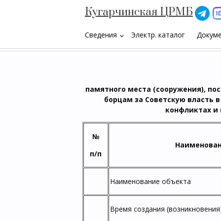
Кугарчинская ЦРМБ
Сведения
Электр. каталог
Докум
keyboard_arrow_down
памятного места (сооружения), пос
борцам за Советскую власть 
конфликтах и 
№
Наименова
п/п
Наименование объекта
Время создания (возникновения