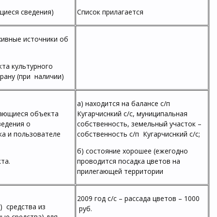
щиеся сведения)
Список прилагается
хивные источники об
кта культурного
рану (при наличии)
а) находится на балансе с/п
сающиеся объекта
Кугарчиснкий с/с, муниципальная
ведения о
собственность, земельный участок –
ка и пользователе
собственность с/п Кугарчиснкий с/с;
б) состояние хорошее (ежегодно
та.
проводится посадка цветов на
прилегающей территории
2009 год с/с – рассада цветов – 1000
) средства из
руб.
ые средства) для