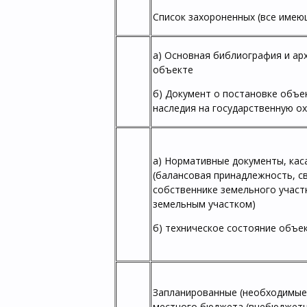
Список захороненных (все имею
а) Основная библиография и ар
объекте
б) Документ о постановке объе
наследия на государственную ох
а) Нормативные документы, ка
(балансовая принадлежность, с
собственнике земельного участ
земельным участком)
б) техническое состояние объек
Запланированные (необходимые
местного бюджета (внебюджетн