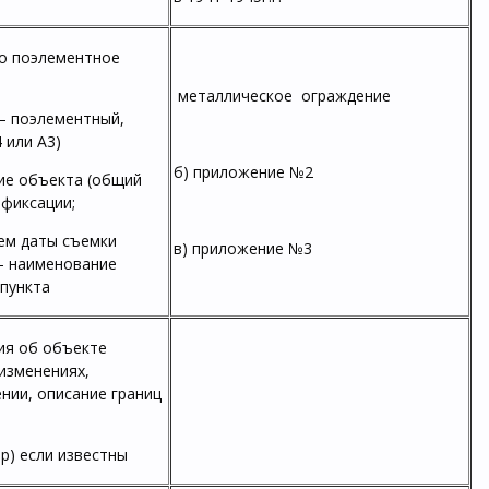
го поэлементное
металлическое ограждение
 – поэлементный,
 или А3)
б) приложение №2
ие объекта (общий
офиксации;
ием даты съемки
в) приложение №3
 – наименование
 пункта
ния об объекте
 изменениях,
нии, описание границ
ор) если известны