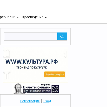
рсоналии
Краеведение
keyboard_arrow_down
keyboard_arrow_down
|
Регистрация
Вход