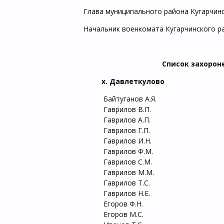
Глава муниципального района Кугарчин
Начальник военкомата Кугарчинского р
Список захорон
х. Давлеткуло
Байтуганов А.Я. 
Гаврилов В.П. 2
Гаврилов А.П. 3
Гаврилов Г.П. 4
Гаврилов И.Н. 5
Гаврилов Ф.М. 
Гаврилов С.М. 7.
Гаврилов М.М. 8
Гаврилов Т.С. 9.
Гаврилов Н.Е. 10
Егоров Ф.Н. 11
Егоров М.С. 12.