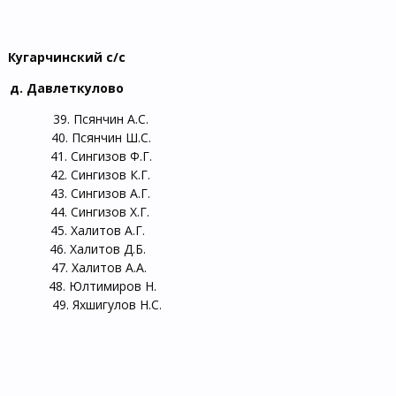
Кугарчинский с/с
д. Давлеткулово
 Псянчин А.С.
 Псянчин Ш.С.
Сингизов Ф.Г.
ингизов К.Г.
 Сингизов А.Г.
 Сингизов Х.Г.
 Халитов А.Г.
. Халитов Д.Б.
 Халитов А.А.
 Юлтимиров Н.
Яхшигулов Н.С.