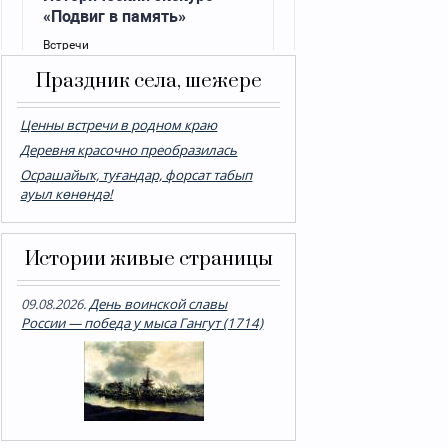
Праздник села, шежере
Ценны встречи в родном краю
Деревня красочно преобразилась
Осрашайыҡ, туғандар, форсат табып
ауыл көнөндә!
Истории живые страницы
09.08.2026.
День воинской славы
России — победа у мыса Гангут (1714)