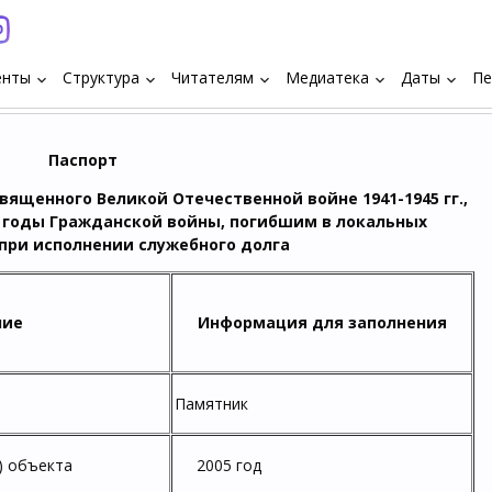
енты
Структура
Читателям
Медиатека
Даты
Пе
keyboard_arrow_down
keyboard_arrow_down
keyboard_arrow_down
keyboard_arrow_down
keyboard_arrow_down
Паспорт
вященного Великой Отечественной войне 1941-1945 гг.,
в годы Гражданской войны, погибшим в локальных
при исполнении служебного долга
ние
Информация для заполнения
Памятник
) объекта
2005 год