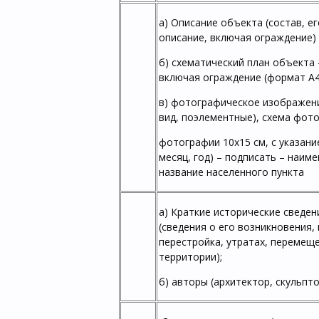
а) Описание объекта (состав, е
описание, включая ограждение)
б) схематический план объекта
включая ограждение (формат А4
в) фотографическое изображен
вид, поэлементные), схема фот
фотографии 10х15 см, с указани
месяц, год) – подписать – наим
название населенного пункта
а) Краткие исторические сведе
(сведения о его возникновения,
перестройка, утратах, перемеще
территории);
б) авторы (архитектор, скульпт