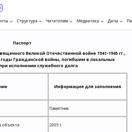
енты
Структура
Читателям
Медиатека
Даты
Пе
keyboard_arrow_down
keyboard_arrow_down
keyboard_arrow_down
keyboard_arrow_down
keyboard_arrow_down
Паспорт
вященного Великой Отечественной войне 1941-1945 гг.,
в годы Гражданской войны, погибшим в локальных
при исполнении служебного долга
ние
Информация для заполнения
Памятник
) объекта
2005 г.