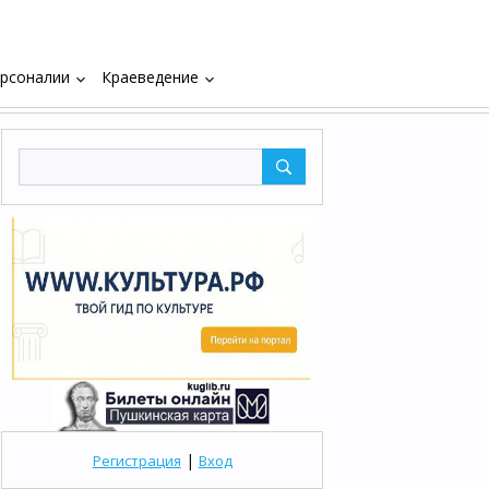
рсоналии
Краеведение
keyboard_arrow_down
keyboard_arrow_down
|
Регистрация
Вход