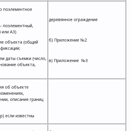
го поэлементное
деревянное ограждение
 – поэлементный,
 или А3)
б) Приложение №2
ие объекта (общий
офиксации;
ем даты съемки (число,
в) Приложение №3
енование объекта,
ния об объекте
 изменениях,
нии, описание границ
ор) если известны