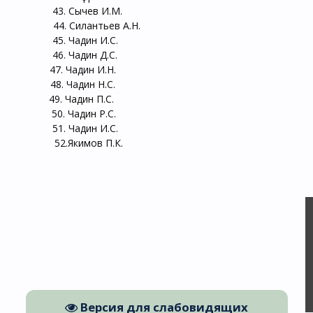
. Сычев И.М.
 Силантьев А.Н.
. Чадин И.С.
. Чадин Д.С.
 Чадин И.Н.
 Чадин Н.С.
 Чадин П.С.
 Чадин Р.С.
. Чадин И.С.
Якимов П.К.
Версия для слабовидящих