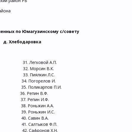
ский район РБ
айона
ненных по Юмагузинскому с/совету
д. Хлебодаровка
Легковой А.П.
 Морсин В.К.
 Пиялкин Л.С.
 Погорелов И.
. Поликарпов П.И.
 Репин В.Ф.
. Репин И.Ф.
. Роньжин А.А.
 Роньжин И.С.
 Савин В.А.
 Салтыков Ф.П.
 Сафронов Х.Н.