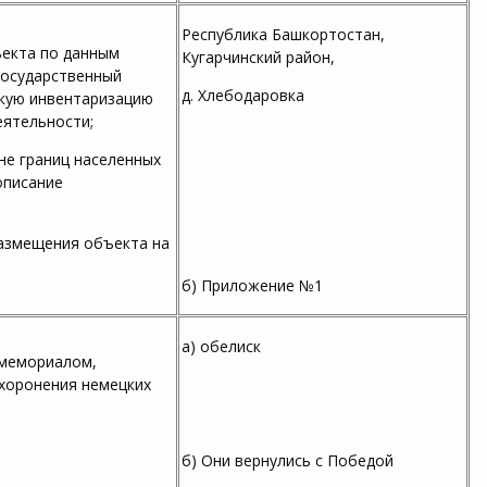
Республика Башкортостан,
ъекта по данным
Кугарчинский район,
государственный
д. Хлебодаровка
скую инвентаризацию
еятельности;
не границ населенных
описание
размещения объекта на
б) Приложение №1
а) обелиск
 мемориалом,
ахоронения немецких
б) Они вернулись с Победой