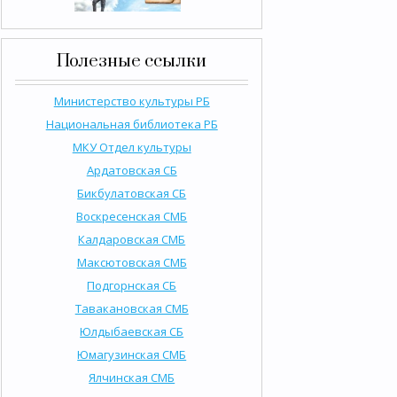
Полезные ссылки
Министерство культуры РБ
Национальная библиотека РБ
МКУ Отдел культуры
Ардатовская СБ
Бикбулатовская СБ
Воскресенская СМБ
Калдаровская СМБ
Максютовская СМБ
Подгорнская СБ
Тавакановская СМБ
Юлдыбаевская СБ
Юмагузинская СМБ
Ялчинская СМБ