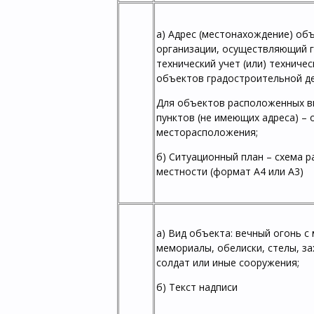
а) Адрес (местонахождение) об
организации, осуществляющий 
технический учет (или) техниче
объектов градостроительной д
Для объектов расположенных в
пунктов (не имеющих адреса) – 
месторасположения;
б) Ситуационный план – схема 
местности (формат А4 или А3)
а) Вид объекта: вечный огонь с
мемориалы, обелиски, стелы, з
солдат или иные сооружения;
б) Текст надписи