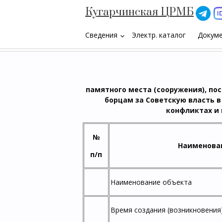
Кугарчинская ЦРМБ
Сведения
Электр. каталог
Докум
keyboard_arrow_down
памятного места (сооружения), пос
борцам за Советскую власть 
конфликтах и 
№
Наименова
п/п
Наименование объекта
Время создания (возникновения