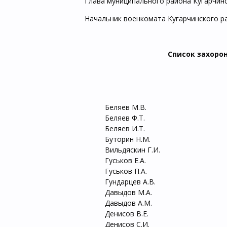
Глава муниципального района Кугарчин
Начальник военкомата Кугарчинского р
Список захоро
Беляев М.В. 31. 
Беляев Ф.Т. 32.
Беляев И.Т. 33.
Буторин Н.М. 34.
Вильдяскин Г.И. 35
Гуськов Е.А. 36.
Гуськов П.А. 37
Гундарцев А.В. 38
Давыдов М.А. 39.
Давыдов А.М. 40.
Денисов В.Е. 41.
Денисов С.И. 42.