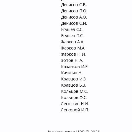
Денисов С.Е.. 43
Денисов П.О. 44.
Денисов А.О. 45
Денисов С.И. 46
Егушев С.С. 47.
Егушев П.С. 48.
Жарков А.А. 49.
Жарков М.А. 50.
Жарков Г. И. 51
Зотов Н. А. 52.
Казанков И.Е.
Кичигин Н.
Кравцов И.З.
Кравцов Б.З.
Кольцов М.С.
Кольцов Ф.С.
Легостин Н.И.
Легковой И.П.
Кугарчинская ЦРБ © 2026