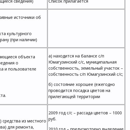
щиеся сведения)
Список прилагается
хивные источники об
кта культурного
рану (при наличии)
а) находится на балансе с/п
сающиеся объекта
Юмагузинский с/с, муниципальная
ведения о
собственность, земельный участок –
ка и пользователе
собственность с/п Юмагузинский с/с;
б) состояние хорошее (ежегодно
проводится посадка цветов на
та.
прилегающей территории
2009 год с/с – рассада цветов – 1000
руб.
 средства из местного
ва) для ремонта,
2010 год – предусмотрено выделение