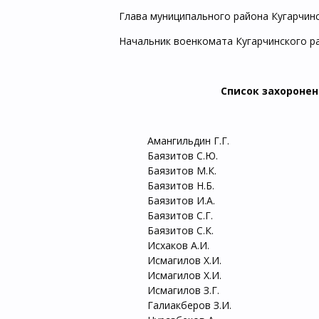
Глава муниципального района Кугарчин
Начальник военкомата Кугарчинского р
Список захороне
Амангильдин Г.Г.
Баязитов С.Ю.
Баязитов М.К.
Баязитов Н.Б.
Баязитов И.А.
Баязитов С.Г.
Баязитов С.К.
Исхаков А.И.
Исмагилов Х.И.
Исмагилов Х.И.
Исмагилов З.Г.
Галиакберов З.И.