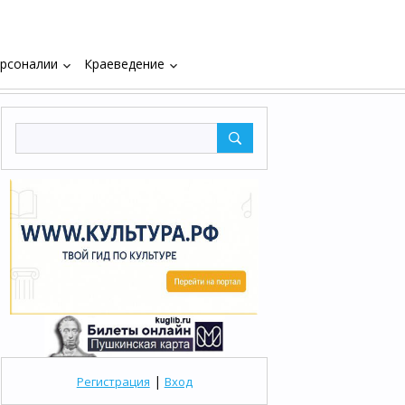
рсоналии
Краеведение
keyboard_arrow_down
keyboard_arrow_down
|
Регистрация
Вход