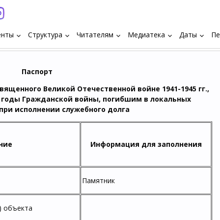
енты
Структура
Читателям
Медиатека
Даты
Пе
keyboard_arrow_down
keyboard_arrow_down
keyboard_arrow_down
keyboard_arrow_down
keyboard_arrow_down
Паспорт
вященного Великой Отечественной войне 1941-1945 гг.,
в годы Гражданской войны, погибшим в локальных
при исполнении служебного долга
ние
Информация для заполнения
Памятник
) объекта