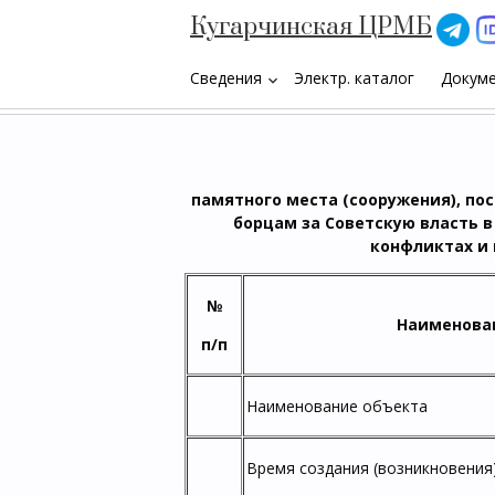
Кугарчинская ЦРМБ
Сведения
Электр. каталог
Докум
keyboard_arrow_down
памятного места (сооружения), пос
борцам за Советскую власть 
конфликтах и 
№
Наименова
п/п
Наименование объекта
Время создания (возникновения