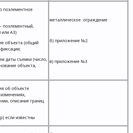
го поэлементное
металлическое ограждение
 – поэлементный,
 или А3)
б) приложение №2
ие объекта (общий
офиксации;
ем даты съемки (число,
в) приложение №3
енование объекта,
ния об объекте
 изменениях,
нии, описание границ
ор) если известны