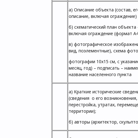
а) Описание объекта (состав, е
описание, включая ограждение)
б) схематический план объекта
включая ограждение (формат А4
в) фотографическое изображен
вид, поэлементные), схема фот
фотографии 10х15 см, с указани
месяц, год) – подписать – наим
название населенного пункта
а) Краткие исторические сведе
(сведения о его возникновения,
перестройка, утратах, перемеще
территории);
б) авторы (архитектор, скульпт