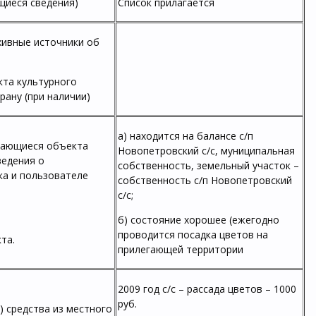
щиеся сведения)
Список прилагается
хивные источники об
кта культурного
рану (при наличии)
а) находится на балансе с/п
сающиеся объекта
Новопетровский с/с, муниципальная
ведения о
собственность, земельный участок –
ка и пользователе
собственность с/п Новопетровский
с/с;
б) состояние хорошее (ежегодно
проводится посадка цветов на
та.
прилегающей территории
2009 год с/с – рассада цветов – 1000
руб.
 средства из местного