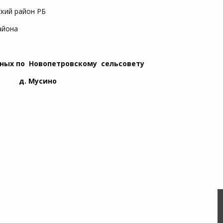
ский район РБ
айона
нных по Новопетровскому сельсовету
д. Мусино