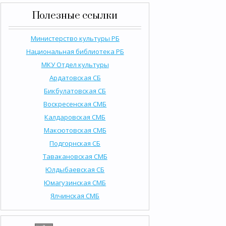
Полезные ссылки
Министерство культуры РБ
Национальная библиотека РБ
МКУ Отдел культуры
Ардатовская СБ
Бикбулатовская СБ
Воскресенская СМБ
Калдаровская СМБ
Максютовская СМБ
Подгорнская СБ
Тавакановская СМБ
Юлдыбаевская СБ
Юмагузинская СМБ
Ялчинская СМБ