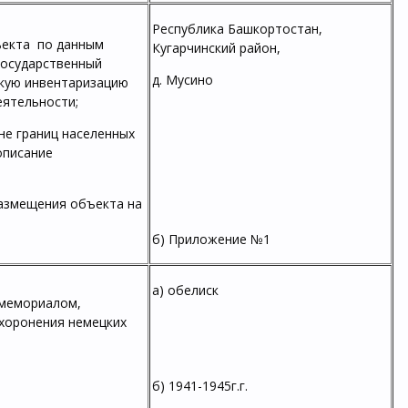
Республика Башкортостан,
ъекта по данным
Кугарчинский район,
государственный
д. Мусино
скую инвентаризацию
еятельности;
не границ населенных
описание
размещения объекта на
б) Приложение №1
а) обелиск
 мемориалом,
ахоронения немецких
б) 1941-1945г.г.