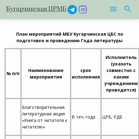
Кугарчинская ЦРМБ
План мероприятий МБУ Кугарчинская ЦБС по
подготовке и проведению Года литературы
Исполнитель
(указать
Наименование
срок
совместно с
№ п/п
мероприятия
исполнения
каким
учреждением
проводится)
Благотворительная
литературная акция
В теч. года
ЦРБ, РДБ
«Книга от читателя к
читателю»