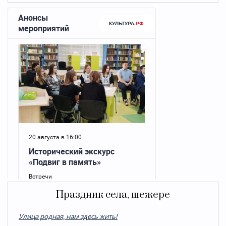
Праздник села, шежере
Улица родная, нам здесь жить!