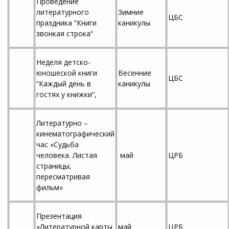
Проведение
литературного
Зимние
ЦБС
праздника ”Книги
каникулы
звонкая строка“
Неделя детско-
юношеской книги
Весенние
ЦБС
”Каждый день в
каникулы
гостях у книжки“,
Литературно –
кинематографический
час «Судьба
человека. Листая
май
ЦРБ
страницы,
пересматривая
фильм»
Презентация
«Литературной карты
май
ЦРБ