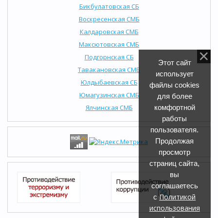
Бикбулатовская СБ
Воскресенская СМБ
Калдаровская СМБ
Максютовская СМБ
Подгорнская СБ
Этот сайт
Тавакановская СМБ
использует
Юлдыбаевская СБ
файлы cookies
Юмагузинская СМБ
для более
Ялчинская СМБ
комфортной
работы
пользователя.
Продолжая
просмотр
страниц сайта,
вы
соглашаетесь
Политикой
с
использования