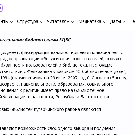
енты
Структура
Читателям
Медиатека
Даты
Пе
keyboard_arrow_down
keyboard_arrow_down
keyboard_arrow_down
keyboard_arrow_down
keyboard_arrow_down
льзования библиотеками КЦБС.
документ, фиксирующий взаимоотношения пользователя с
рядок организации обслуживания пользователей, порядок
 обязанности пользователей и библиотеки. Настоящие
ответствии с Федеральным законом "О библиотечном деле",
994 (с изменениями на 26 июня 2007 года). Согласно Закону,
возраста, национальности, образования, социального
тношения к религии имеет право на библиотечное
 Федерации, в частности, Республики Башкортостан.
вых библиотек Кугарчинского района являются
ставляют возможность свободного выбора и получения
очников из единого книжного фонда населению разных