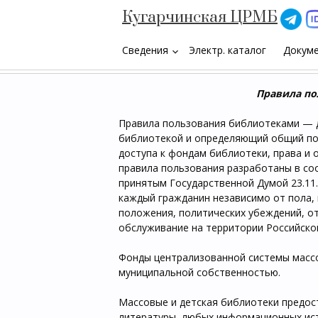
Кугарчинская ЦРМБ
Сведения
Электр. каталог
Докум
keyboard_arrow_down
Правила по
Правила пользования библиотеками — 
библиотекой и определяющий общий по
доступа к фондам библиотеки, права и
правила пользования разработаны в со
принятым Государственной Думой 23.11.1
каждый гражданин независимо от пола, 
положения, политических убеждений, о
обслуживание на территории Российской
Фонды централизованной системы массо
муниципальной собственностью.
Массовые и детская библиотеки предо
литературы, любых информационных ист