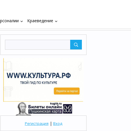
рсоналии
Краеведение
keyboard_arrow_down
keyboard_arrow_down
|
Регистрация
Вход