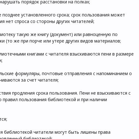
нарушать порядок расстановки на полках;
е позднее установленного срока; срок пользования может
ия нет спроса со стороны других читателей;
лиотеку такую же книгу (документ) или равноценную по
и (то же при порче или утере других видов материалов;
лиотечными книгами с читателя взыскиваются пени в размере
и;
ельские формуляры, почтовые отправления с напоминанием о
чиваются за счет читателя;
ствия продления срока пользования. Пени не взыскиваются с
о правил пользования библиотекой и при наличии
тся;
ия библиотекой читатели могут быть лишены права
ановленный библиотекой;