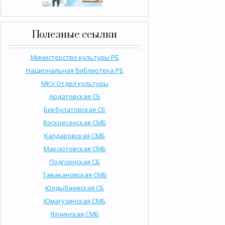
Полезные ссылки
Министерство культуры РБ
Национальная библиотека РБ
МКУ Отдел культуры
Ардатовская СБ
Бикбулатовская СБ
Воскресенская СМБ
Калдаровская СМБ
Максютовская СМБ
Подгорнская СБ
Тавакановская СМБ
Юлдыбаевская СБ
Юмагузинская СМБ
Ялчинская СМБ