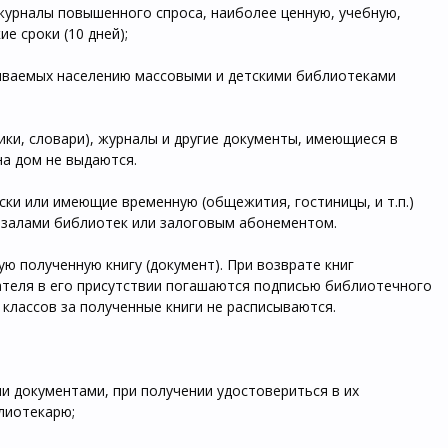
журналы повышенного спроса, наиболее ценную, учебную,
е сроки (10 дней);
зываемых населению массовыми и детскими библиотеками
ники, словари), журналы и другие документы, имеющиеся в
на дом не выдаются.
ски или имеющие временную (общежития, гостиницы, и т.п.)
 залами библиотек или залоговым абонементом.
ую полученную книгу (документ). При возврате книг
ателя в его присутствии погашаются подписью библиотечного
 классов за полученные книги не расписываются.
и документами, при получении удостовериться в их
лиотекарю;