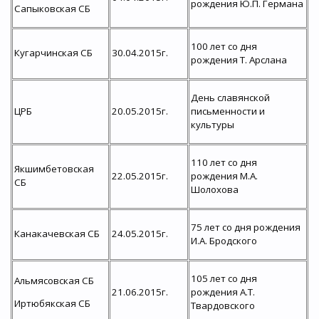
рождения Ю.П. Германа
Сапыковская СБ
100 лет со дня
Кугарчинская СБ
30.04.2015г.
рождения Т. Арслана
День славянской
ЦРБ
20.05.2015г.
письменности и
культуры
110 лет со дня
Якшимбетовская
22.05.2015г.
рождения М.А.
СБ
Шолохова
75 лет со дня рождения
Канакачевская СБ
24.05.2015г.
И.А. Бродского
105 лет со дня
Альмясовская СБ
21.06.2015г.
рождения А.Т.
Иртюбякская СБ
Твардовского