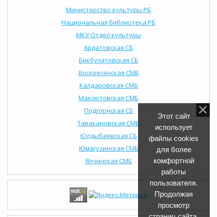
Министерство культуры РБ
Национальная библиотека РБ
МКУ Отдел культуры
Ардатовская СБ
Бикбулатовская СБ
Воскресенская СМБ
Калдаровская СМБ
Максютовская СМБ
Подгорнская СБ
Этот сайт
Тавакановская СМБ
использует
Юлдыбаевская СБ
файлы cookies
Юмагузинская СМБ
для более
комфортной
Ялчинская СМБ
работы
пользователя.
Продолжая
просмотр
страниц сайта,