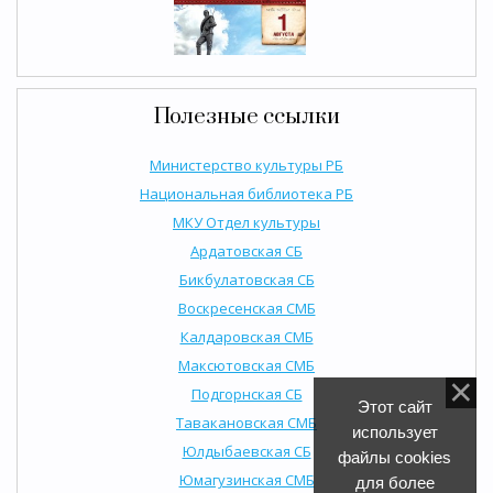
Полезные ссылки
Министерство культуры РБ
Национальная библиотека РБ
МКУ Отдел культуры
Ардатовская СБ
Бикбулатовская СБ
Воскресенская СМБ
Калдаровская СМБ
Максютовская СМБ
Подгорнская СБ
Этот сайт
Тавакановская СМБ
использует
Юлдыбаевская СБ
файлы cookies
Юмагузинская СМБ
для более