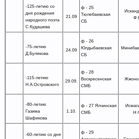
-125-летию со
ф - 25
Исканд
дня рождения
Тюлебаевская
21.09
Ф.
народного поэта
СБ
С.Кудашева
ф - 26
-7
5
-летию
Минибае
Юлдыбаевская
24.09
Д.Булякова
СБ
ф - 28
-115-летию
Жжонов
Воскресенская
29.09.
Н.А.Островского
СМБ
-80-летию
Исмаг
ф - 27 Ялчинская
Газима
1.10.
Н.
СМБ
Шафикова
ф - 29
-
60-летию со дня
Глушков