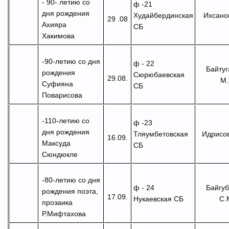
- 90- летию
со
ф -21
дня рождения
Ихсанов
Худайбердинская
29 .08
Ахияра
СБ
Хакимова
-90-летию
со дня
ф - 22
Байтуг
рождения
Сюрюбаевская
29.08.
М.
Суфияна
СБ
Поварисова
-110-летию
со
ф -23
дня рождения
Идрисов
Тляумбетовская
16.09.
Максуда
СБ
Сюндюкле
-80-летию со дня
Байгуб
ф - 24
рождения поэта,
17.09.
С.
Нукаевская СБ
прозаика
Р.Мифтахова