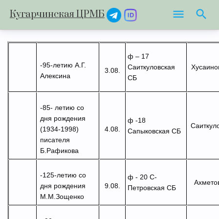
Кугарчинская ЦРМБ
ф – 17
-95-летию А.Г.
Хусаино
Саиткуловская
3.08.
Алексина
СБ
-85- летию со
дня рождения
ф -18
Саиткуло
(1934-1998)
4.08.
Сапыковская СБ
писателя
Б.Рафикова
-125-летию
со
ф - 20 С-
Ахметов
дня рождения
9.08.
Петровская СБ
М.М.Зощенко