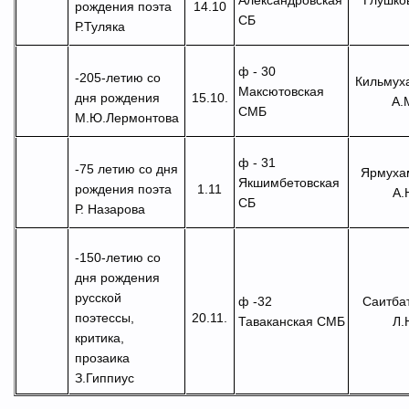
Александровская
рождения поэта
14.10
СБ
Р.Туляка
ф - 30
-205-летию со
Кильмух
Максютовская
дня рождения
15.10.
А.
СМБ
М.Ю.Лермонтова
ф - 31
-
75 летию со дня
Ярмуха
Якшимбетовская
рождения поэта
1.11
А.
СБ
Р. Назарова
-150-летию со
дня рождения
русской
Саитба
ф -32
поэтессы,
20.11.
Л.
Таваканская СМБ
критика,
прозаика
З.Гиппиус