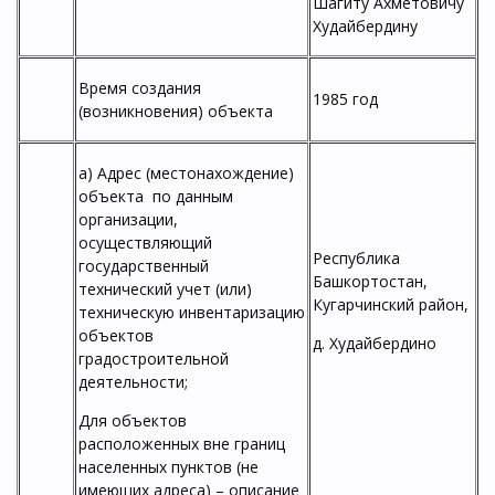
Шагиту Ахметовичу
Худайбердину
Время создания
1985 год
(возникновения) объекта
а) Адрес (местонахождение)
объекта по данным
организации,
осуществляющий
Республика
государственный
Башкортостан,
технический учет (или)
Кугарчинский район,
техническую инвентаризацию
объектов
д. Худайбердино
градостроительной
деятельности;
Для объектов
расположенных вне границ
населенных пунктов (не
имеющих адреса) – описание