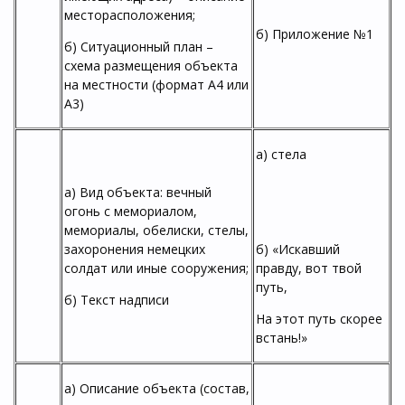
месторасположения;
б) Приложение №1
б) Ситуационный план –
схема размещения объекта
на местности (формат А4 или
А3)
а) стела
а) Вид объекта: вечный
огонь с мемориалом,
мемориалы, обелиски, стелы,
захоронения немецких
б) «Искавший
солдат или иные сооружения;
правду, вот твой
путь,
б) Текст надписи
На этот путь скорее
встань!»
а) Описание объекта (состав,