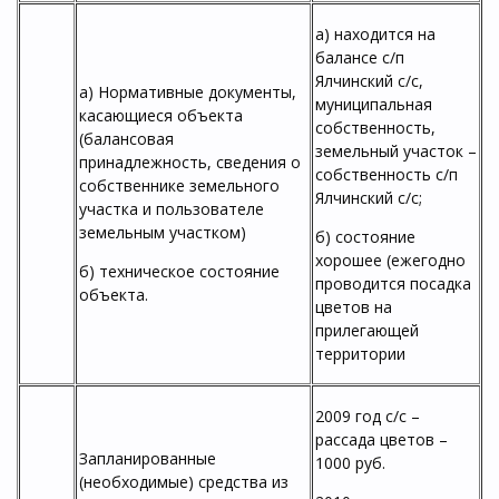
а) находится на
балансе с/п
Ялчинский с/с,
а) Нормативные документы,
муниципальная
касающиеся объекта
собственность,
(балансовая
земельный участок –
принадлежность, сведения о
собственность с/п
собственнике земельного
Ялчинский с/с;
участка и пользователе
земельным участком)
б) состояние
хорошее (ежегодно
б) техническое состояние
проводится посадка
объекта.
цветов на
прилегающей
территории
2009 год с/с –
рассада цветов –
Запланированные
1000 руб.
(необходимые) средства из