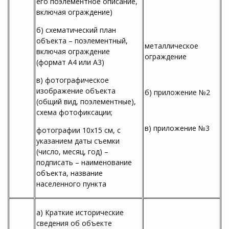
его поэлементное описание,
включая ограждение)
б) схематический план
объекта – поэлементный,
металлическое
включая ограждение
ограждение
(формат А4 или А3)
в) фотографическое
изображение объекта
б) приложение №2
(общий вид, поэлементные),
схема фотофиксации;
в) приложение №3
фотографии 10х15 см, с
указанием даты съемки
(число, месяц, год) –
подписать – наименование
объекта, название
населенного пункта
а) Краткие исторические
сведения об объекте