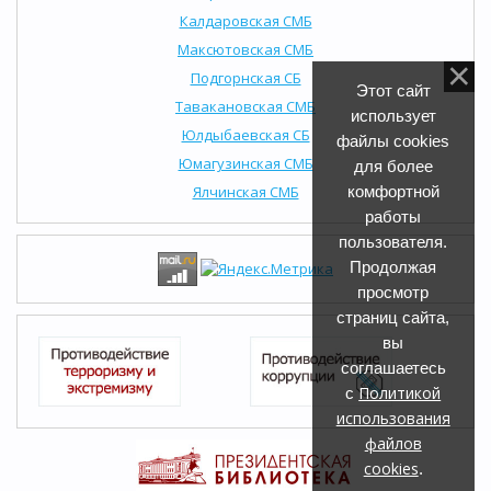
Калдаровская СМБ
Максютовская СМБ
Подгорнская СБ
Этот сайт
Тавакановская СМБ
использует
Юлдыбаевская СБ
файлы cookies
Юмагузинская СМБ
для более
Ялчинская СМБ
комфортной
работы
пользователя.
Продолжая
просмотр
страниц сайта,
вы
соглашаетесь
Политикой
с
использования
файлов
cookies
.