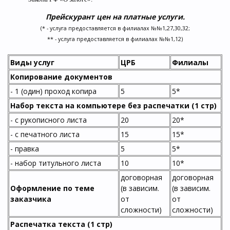
Прейскурант цен на платные услуги.
(* - услуга предоставляется в филиалах №№1,27,30,32;
** - услуга предоставляется в филиалах №№1,12)
Виды услуг
ЦРБ
Филиалы
Копирование документов
- 1 (один) проход копира
5
5*
Набор текста на компьютере без распечатки (1 стр)
- с рукописного листа
20
20*
- с печатного листа
15
15*
- правка
5
5*
- набор титульного листа
10
10*
договорная
договорная
Оформление по теме
(в зависим.
(в зависим.
заказчика
от
от
сложности)
сложности)
Распечатка текста (1 стр)