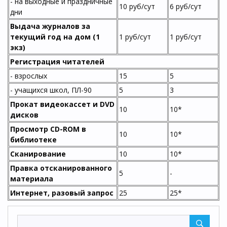
- на выходные и праздничные
10 руб/сут
6 руб/сут
дни
Выдача журналов за
текущий год на дом (1
1 руб/сут
1 руб/сут
экз)
Регистрация читателей
- взрослых
15
5
- учащихся школ, ПЛ-90
5
3
Прокат видеокассет и DVD
10
10*
дисков
Просмотр CD-ROM в
10
10*
библиотеке
Сканирование
10
10*
Правка отсканированного
5
-
материала
Интернет, разовый запрос
25
25*