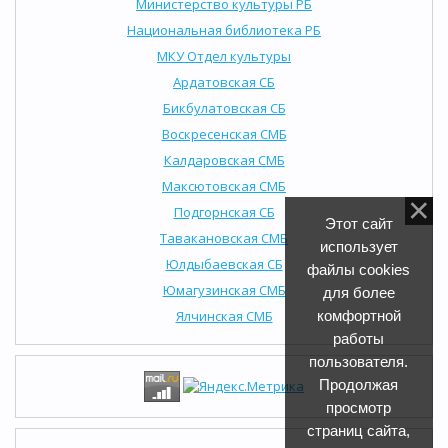
Министерство культуры РБ
Национальная библиотека РБ
МКУ Отдел культуры
Ардатовская СБ
Бикбулатовская СБ
Воскресенская СМБ
Калдаровская СМБ
Максютовская СМБ
Подгорнская СБ
Этот сайт
Тавакановская СМБ
использует
Юлдыбаевская СБ
файлы cookies
Юмагузинская СМБ
для более
Ялчинская СМБ
комфортной
работы
пользователя.
Продолжая
просмотр
страниц сайта,