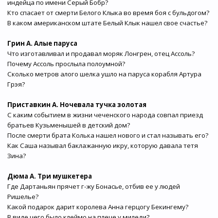
индейца по имени Серый Бобр?
Кто спасает от смерти Белого Клыка во время боя с бульдогом?
В каком американском штате Белый Клык нашел свое счастье?
Грин А. Алые паруса
Что изготавливал и продавал моряк Лонгрен, отец Ассоль?
Почему Ассоль прослыла полоумной?
Сколько метров алого шелка ушло на паруса корабля Артура
Грэя?
Приставкин А. Ночевала тучка золотая
С каким событием в жизни чеченского народа совпал приезд
братьев Кузьменышей в детский дом?
После смерти брата Колька нашел нового и стал называть его?
Как Саша называл баклажанную икру, которую давала тетя
Зина?
Дюма А. Три мушкетера
Где Дартаньян прячет г-жу Бонасье, отбив ее у людей
Ришелье?
Какой подарок дарит королева Анна герцогу Бекингему?
В виде чего было клеймо на плече у миледи?