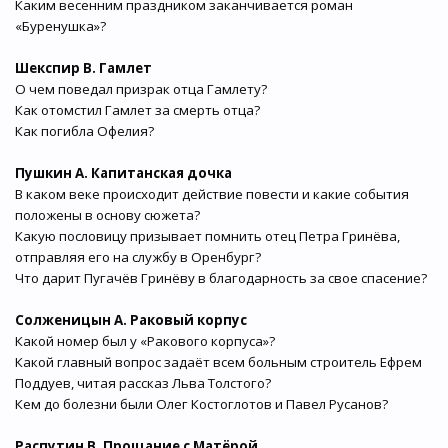
Каким весенним праздником заканчивается роман
«Буренушка»?
Шекспир В. Гамлет
О чем поведал призрак отца Гамлету?
Как отомстил Гамлет за смерть отца?
Как погибла Офелия?
Пушкин А. Капитанская дочка
В каком веке происходит действие повести и какие события
положены в основу сюжета?
Какую пословицу призывает помнить отец Петра Гринёва,
отправляя его на службу в Оренбург?
Что дарит Пугачёв Гринёву в благодарность за свое спасение?
Солженицын А. Раковый корпус
Какой номер был у «Ракового корпуса»?
Какой главный вопрос задаёт всем больным строитель Ефрем
Поддуев, читая рассказ Льва Толстого?
Кем до болезни были Олег Костоглотов и Павел Русанов?
Распутин В. Прощание с Матёрой