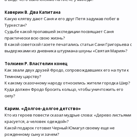
Каверин В. Два Капитана
Какую клятву дают Саня и его друг Петя задумав побег в
Туркестан?
Судьбе какой пропавшей экспедиции посвящает Саня
практически всю свою жизнь?
В какой советской газете печатались статьи Сани Григорьева с
выдержками из дневника штурмана шхуны «Святая Мария»?
Толкиен Р. Властелин конец
Как звали двух друзей Фродо, сопровождавшиех его на пути к
Темному царству?
К какому сказочному народу относились жители городка Шир?
Куда должен Фродо бросить кольцо, чтобы уничтожить его
силу?
Карим. «Долгое-долгое детство»
Кто из героев повести сказал мудрые слова: «Дерево листьями
красуется, а человек одеждой»?
Какой подарок готовил Черный Юмагул своему еще не
рожденному сыну и зачем?