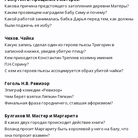
Какова причина предстоящего затопления деревни Матёры?
Каким прозвищем наградили бабу Симу и почему?
Какой работой занималась бабка Дарья перед тем, как должны
были поджечь её избу?
Чехов. Чайка
Какую запись сделал один из героев пьесы Тригорин в
записной книжке, увидев убитую птицу?
Кем приходится Константин Треплев хозяину имения
П.Н.Сорину?
С кем из героев пьесы ассоциируется образ убитой чайки?
Гоголь Н.В. Ревизор
Эпиграф комедии «Ревизор»
Чем берёт взятки Ляпкин-Тяпкин?
Финальная фраза городничего, ставшая афоризмом?
Булгаков М. Мастер и Маргарита
В каких двух городах происходит действие книги?
Воланд просит Маргариту быть королевой у него на балу, что
она попросит взамен?