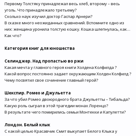
Первому Толстяку принадлежал весь хлеб, второму – весь
уголь. Что принадлежало третьему?
Сколько наук изучил доктор Гаспар Арнери?
В сказке много неожиданных сравнений. Вспомните одно из
них: женщина уронила толстую кошку. Кошка шлепнулась, как…
Как что?
Категория книг для юношества
Селинджер. Над пропастью во ржи
Какая мечта у главного героя книги Холдена Колфилда ?
Какой вопрос постоянно задает окружающим Холден Колфилд ?
Чему посвятил свое сочинение главный герой?
Шекспир. Ромео и Джульетта
За что убил Ромео двоюродного брата Джульетты – Тибальда?
Какую роль сыграл в этой трагедии монах Лоренцо?
В результате чего помирились семьи Монтекки и Капулетти?
Лондон. Белый клык
С какой целью Красавчик Смит выкупает Белого Клыка у