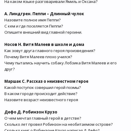
На каком языке разговаривали Ямиль и Оксана?
А. Линдгрен. Пеппи – Длинный чулок
Назовите полное имя Пеппи?
С кем и где поселяется Пеппи?
Опишите внешний вид главной героини.
Носов Н. Витя Малеев в школе и дома
Как зовут друга главного героя произведения?
Почему Витя Малеев плохо учился?
Чему пытались научить собаку Лобзика Витя Малеев и его
друг?
Маршак С. Рассказ о неизвестном герое
Какой поступок совершил герой поэмы?
В каком городе происходит действие?
Назовите возраст неизвестного героя
Дефо Д. Робинзон Крузо
О чем мечтал главный герой в детстве?
Сколько лет провел Робинзон на необитаемом острове?
Сколько книг о Робинзоне Крузо написал Д.Дефо?