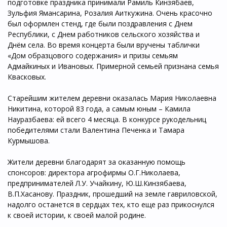
подготовке праздника принимали Рамиль Кинзябаев,
Зульфия Ямансарина, Розалия Аиткужина. Очень красочно
был оформлен стенд, где были поздравления с Днем
Республики, с Днем работников сельского хозяйства и
Днём села. Во время концерта были вручены таблички
«Дом образцового содержания» и призы семьям
Адмайкиных и Ивановых. Примерной семьей признана семья
Квасковых.
Старейшим жителем деревни оказалась Мария Николаевна
Никитина, которой 83 года, а самым юным – Камила
Науразбаева: ей всего 4 месяца. В конкурсе рукодельниц
победителями стали Валентина Печенка и Тамара
Курмышова.
Жители деревни благодарят за оказанную помощь
спонсоров: директора агрофирмы О.Г.Николаева,
предпринимателей Л.У. Учайкину, Ю.Ш.Кинзябаева,
В.П.Хасанову. Праздник, прошедший на земле гавриловской,
надолго останется в сердцах тех, кто еще раз прикоснулся
к своей истории, к своей малой родине.