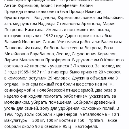
Антон Курмышов, Борис Тимофеевич Любин.
Председателем сельсовета был Прохор Никитин,
бухгалтером – Богданова, Курмышова, завмагом Маляйкин,
зав. медпунктом Надежда Степановна Архипова, Мария
Петровна Никитина. Имелась и восьмилетняя школа,
которую открыли в 1932 году. Директором школы был
Василий Иванович Сажин. Учителями работали: Валентина
Павловна Фаткина, Любовь Алексеевна Ветрова, Роза
Михайловна Барабанова, Леонид Сафронович Кириллов,
Лариса Максимовна Просфирова. В дружине им.О.Кошевого
состояло 42 пионера - учащиеся 3-7 классов. За последние
3 года (1965-1967 г.г.) в пионеры было принято 20 человек,
в комсомол вступили 29 человек. Дружина объединяла 3
отряда. Пионеры каждый год брали шефство над МТФ,
свинофермой и Тюлебаевской птицефермой. Два раза в
неделю они ходили помогать работникам: ухаживать за
молодняком, убирать помещения. Собирали древесный
уголь для свиней, золу для удобрения колхозных полей. В
1966 году золы собрали 7 центнеров, металлолома – 10 т,
макулатуры – 300 кг, 100 кг костей и 150 – тряпья. Также
собрали около 90 ц свеклы и 95 ц – картофеля.