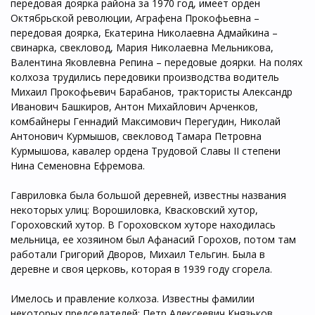
передовая доярка района за 1970 год, имеет орден
Октябрьской революции, Аграфена Прокофьевна –
передовая доярка, Екатерина Николаевна Адмайкина –
свинарка, свекловод, Мария Николаевна Мельникова,
Валентина Яковлевна Репина – передовые доярки. На полях
колхоза трудились передовики производства водитель
Михаил Прокофьевич Барабанов, трактористы Александр
Иванович Башкиров, Антон Михайлович Арченков,
комбайнеры Геннадий Максимович Перегудин, Николай
Антонович Курмышов, свекловод Тамара Петровна
Курмышова, кавалер ордена Трудовой Славы II степени
Нина Семеновна Ефремова.
Гавриловка была большой деревней, известны названия
некоторых улиц: Ворошиловка, Квасковский хутор,
Гороховский хутор. В Гороховском хуторе находилась
мельница, ее хозяином был Афанасий Горохов, потом там
работали Григорий Дворов, Михаил Тельгин. Была в
деревне и своя церковь, которая в 1939 году сгорела.
Имелось и правление колхоза. Известны фамилии
некоторых председателей: Петр Алексеевич Князьков,