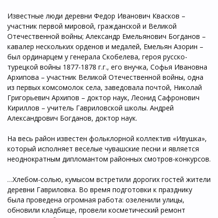
Известные люди деревни Федор Иванович Квасков –
участник первой мировой, гражданской и Великой
Отечественной войны; Александр Емельянович Богданов –
кавалер нескольких орденов и медалей, Емельян Азорин –
был ординарцем у генерала Скобелева, героя русско-
турецкой войны 1877-1878 г.г., его внучка, Софья Ивановна
Архипова – участник Великой Отечественной войны, одна
из первых комсомолок села, заведовала почтой, Николай
Григорьевич Архипов – доктор наук, Леонид Сафронович
Кириллов – учитель Гавриловской школы. Андрей
Александрович Богданов, доктор наук.
На весь район известен фольклорной коллектив «Ивушка»,
который исполняет веселые чувашские песни и является
неоднократным дипломантом районных смотров-конкурсов.
…Хлебом-солью, кумысом встретили дорогих гостей жители
деревни Гавриловка. Во время подготовки к празднику
была проведена огромная работа: озеленили улицы,
обновили кладбище, провели косметический ремонт