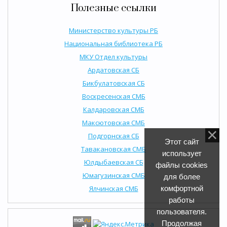
Полезные ссылки
Министерство культуры РБ
Национальная библиотека РБ
МКУ Отдел культуры
Ардатовская СБ
Бикбулатовская СБ
Воскресенская СМБ
Калдаровская СМБ
Максютовская СМБ
Подгорнская СБ
Этот сайт
Тавакановская СМБ
использует
Юлдыбаевская СБ
файлы cookies
Юмагузинская СМБ
для более
Ялчинская СМБ
комфортной
работы
пользователя.
Продолжая