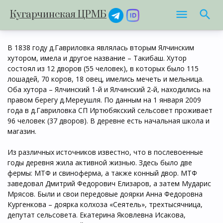
Кугарчинская ЦРМБ
В 1838 году д.Гавриловка являлась вторым Ялчинским
хутором, имела и другое название – Такибаш. Хутор
состоял из 12 дворов (55 человек), в которых было 115
лошадей, 70 коров, 18 овец, имелись мечеть и мельница.
Оба хутора – Ялчинский 1-й и Ялчинский 2-й, находились на
правом берегу д.Мереушля. По данным на 1 января 2009
года в д.Гавриловка СП Иртюбякский сельсовет проживает
96 человек (37 дворов). В деревне есть начальная школа и
магазин.
Из различных источников известно, что в послевоенные
годы деревня жила активной жизнью. Здесь было две
фермы: МТФ и свиноферма, а также конный двор. МТФ
заведовал Дмитрий Федорович Елизаров, а затем Мударис
Мрясов. Были и свои передовые доярки Анна Федоровна
Кургенкова – доярка колхоза «Сеятель», трехтысячница,
депутат сельсовета. Екатерина Яковлевна Исакова,