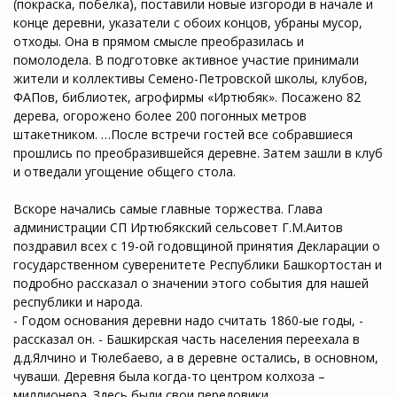
(покраска, побелка), поставили новые изгороди в начале и
конце деревни, указатели с обоих концов, убраны мусор,
отходы. Она в прямом смысле преобразилась и
помолодела. В подготовке активное участие принимали
жители и коллективы Семено-Петровской школы, клубов,
ФАПов, библиотек, агрофирмы «Иртюбяк». Посажено 82
дерева, огорожено более 200 погонных метров
штакетником. …После встречи гостей все собравшиеся
прошлись по преобразившейся деревне. Затем зашли в клуб
и отведали угощение общего стола.
Вскоре начались самые главные торжества. Глава
администрации СП Иртюбякский сельсовет Г.М.Аитов
поздравил всех с 19-ой годовщиной принятия Декларации о
государственном суверенитете Республики Башкортостан и
подробно рассказал о значении этого события для нашей
республики и народа.
- Годом основания деревни надо считать 1860-ые годы, -
рассказал он. - Башкирская часть населения переехала в
д.д.Ялчино и Тюлебаево, а в деревне остались, в основном,
чуваши. Деревня была когда-то центром колхоза –
миллионера. Здесь были свои передовики,