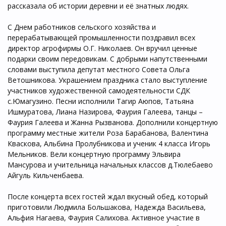
рассказала об истории деревни и её знатных людях.
С Днем работников сельского хозяйства и
перерабатывающей промышленности поздравил всех
директор агрофирмы О.Г. Николаев. Он вручил ценные
подарки своим передовикам. С добрыми напутственными
словами выступила депутат местного Совета Ольга
Ветошникова. Украшением праздника стало выступление
участников художественной самодеятельности СДК
с.Юмагузино. Песни исполнили Тагир Аюпов, Татьяна
Ишмуратова, Лиана Назирова, Фаурия Галеева, танцы –
Фаурия Галеева и Жанна Рызванова. Дополнили концертную
программу местные жители Роза Барабанова, Валентина
Кваскова, Альбина Пролубникова и ученик 4 класса Игорь
Мельников. Вели концертную программу Эльвира
Мансурова и учительница начальных классов д.Тюлебаево
Айгуль Кильченбаева.
После концерта всех гостей ждал вкусный обед, который
приготовили Людмила Большакова, Надежда Васильева,
Альфия Нагаева, Фаурия Салихова. Активное участие в