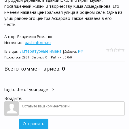
В родной деревне, в здании школы открыт музей,
посвященный жизни и творчеству Кима Ахмедьянова. Его
именем названа центральная улица в родном селе. Одна из
улиц районного центра Аскарово также названа в его
честь.
Автор: Владимир Романов
bashinform.ru
Источник -
Литературные имена
РФ
Категория
:
|
Добавил
:
Просмотров
:
2961
|
Загрузок
:
0
|
Рейтинг
:
0.0
/
0
Всего комментариев
:
0
tag to the of your page -->
Войдите:
Отправить