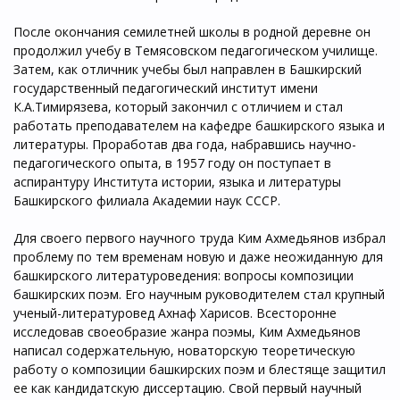
После окончания семилетней школы в родной деревне он
продолжил учебу в Темясовском педагогическом училище.
Затем, как отличник учебы был направлен в Башкирский
государственный педагогический институт имени
К.А.Тимирязева, который закончил с отличием и стал
работать преподавателем на кафедре башкирского языка и
литературы. Проработав два года, набравшись научно-
педагогического опыта, в 1957 году он поступает в
аспирантуру Института истории, языка и литературы
Башкирского филиала Академии наук СССР.
Для своего первого научного труда Ким Ахмедьянов избрал
проблему по тем временам новую и даже неожиданную для
башкирского литературоведения: вопросы композиции
башкирских поэм. Его научным руководителем стал крупный
ученый-литературовед Ахнаф Харисов. Всесторонне
исследовав своеобразие жанра поэмы, Ким Ахмедьянов
написал содержательную, новаторскую теоретическую
работу о композиции башкирских поэм и блестяще защитил
ее как кандидатскую диссертацию. Свой первый научный