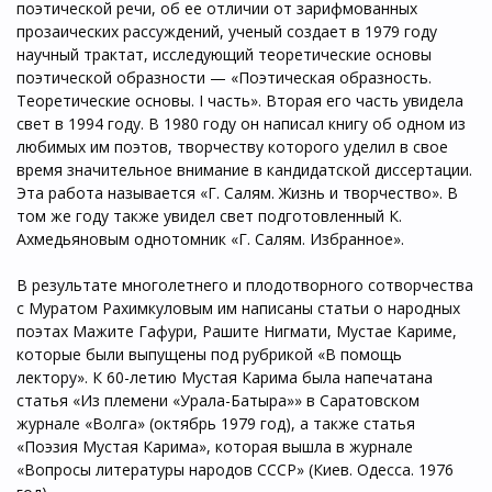
поэтической речи, об ее отличии от зарифмованных
прозаических рассуждений, ученый создает в 1979 году
научный трактат, исследующий теоретические основы
поэтической образности — «Поэтическая образность.
Теоретические основы. I часть». Вторая его часть увидела
свет в 1994 году. В 1980 году он написал книгу об одном из
любимых им поэтов, творчеству которого уделил в свое
время значительное внимание в кандидатской диссертации.
Эта работа называется «Г. Салям. Жизнь и творчество». В
том же году также увидел свет подготовленный К.
Ахмедьяновым однотомник «Г. Салям. Избранное».
В результате многолетнего и плодотворного сотворчества
с Муратом Рахимкуловым им написаны статьи о народных
поэтах Мажите Гафури, Рашите Нигмати, Мустае Кариме,
которые были выпущены под рубрикой «В помощь
лектору». К 60-летию Мустая Карима была напечатана
статья «Из племени «Урала-Батыра»» в Саратовском
журнале «Волга» (октябрь 1979 год), а также статья
«Поэзия Мустая Карима», которая вышла в журнале
«Вопросы литературы народов СССР» (Киев. Одесса. 1976