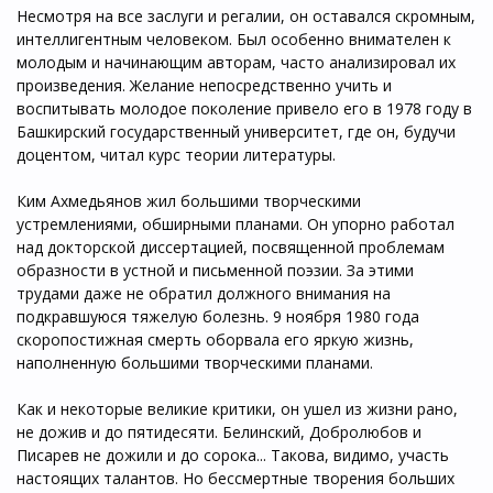
Несмотря на все заслуги и регалии, он оставался скромным,
интеллигентным человеком. Был особенно внимателен к
молодым и начинающим авторам, часто анализировал их
произведения. Желание непосредственно учить и
воспитывать молодое поколение привело его в 1978 году в
Башкирский государственный университет, где он, будучи
доцентом, читал курс теории литературы.
Ким Ахмедьянов жил большими творческими
устремлениями, обширными планами. Он упорно работал
над докторской диссертацией, посвященной проблемам
образности в устной и письменной поэзии. За этими
трудами даже не обратил должного внимания на
подкравшуюся тяжелую болезнь. 9 ноября 1980 года
скоропостижная смерть оборвала его яркую жизнь,
наполненную большими творческими планами.
Как и некоторые великие критики, он ушел из жизни рано,
не дожив и до пятидесяти. Белинский, Добролюбов и
Писарев не дожили и до сорока... Такова, видимо, участь
настоящих талантов. Но бессмертные творения больших