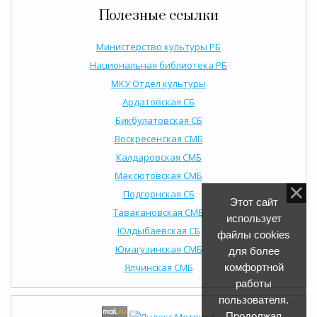
Полезные ссылки
Министерство культуры РБ
Национальная библиотека РБ
МКУ Отдел культуры
Ардатовская СБ
Бикбулатовская СБ
Воскресенская СМБ
Калдаровская СМБ
Максютовская СМБ
Подгорнская СБ
Этот сайт
Тавакановская СМБ
использует
Юлдыбаевская СБ
файлы cookies
Юмагузинская СМБ
для более
Ялчинская СМБ
комфортной
работы
пользователя.
Продолжая