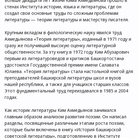
Больше двадцати лет жизни Кима Ахмедьянова прошло в
стенах Института истории, языка и литературы, где он
создал свои основные труды по сложным проблемам
литературы — теории литературы и мастерству писателя.
Крупным вкладом в филологическую науку явился труд
Ахмедьянова «Теория литературы», изданный в 1971 году и
сразу же получивший высокую оценку литературной
общественности. За эту книгу в 1972 году Ким Абузарович
первым из литературоведов и критиков Башкортостана
удостоился Государственной премии имени Салавата
Юлаева. «Теория литературы» стала настольной книгой для
преподавателей башкирской литературы школ и вузов
нашей республики, а также для учащихся старших классов.
Этот фундаментальный труд переиздавался в 1985 и 2004
годах.
Как историк литературы Ким Ахмедьянов занимался
главным образом анализом развития поэзии. Он написал
разделы, посвященные различным этапам роста поэзии,
которые были включены в книгу «История башкирской
советской литературы», подготовленную в Институте