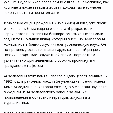
ученых и художников слова вечно сияют на небосклоне, как
крупные и яркие звезды и их свет доходит до нас «через
головы поэтов и правительств».
К 50-летию со дня рождения Кима Ахмедьянова, уже после
его кончины, была издана его книга «Прекрасное и
героическое в поэзии» на башкирском языке. Не затмили
годы и тот большой вклад, который внес Ким Абузарович
Ахмедьянов в башкирскую литературоведческую науку. Он
по-прежнему остается в авангарде, как верный рыцарь
поэзии, продолжает служить ей своим творчеством —
удивительно оригинальным, глубоким, проникнутым
гражданским пафосом.
Абзелиловцы чтят память своего выдающегося земляка. В
1992 году в районном масштабе учреждена премия имени
Кима Ахмедьянова, которая ежегодно 5 февраля вручается
выходцам из Абзелиловского района за лучшие
произведения в области литературы, искусства и
журналистики.