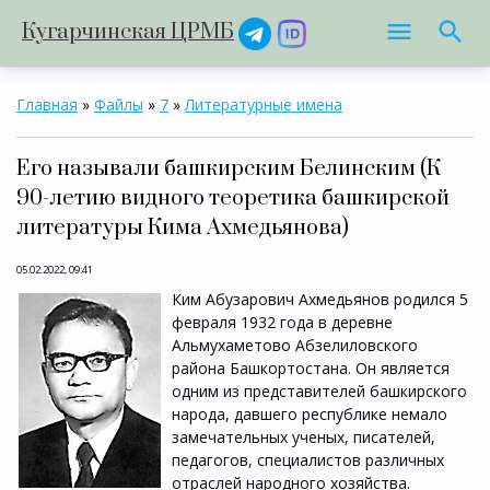
Кугарчинская ЦРМБ
Главная
»
Файлы
»
7
»
Литературные имена
Его называли башкирским Белинским (К
90-летию видного теоретика башкирской
литературы Кима Ахмедьянова)
05.02.2022, 09:41
Ким Абузарович Ахмедьянов родился 5
февраля 1932 года в деревне
Альмухаметово Абзелиловского
района Башкортостана. Он является
одним из представителей башкирского
народа, давшего республике немало
замечательных ученых, писателей,
педагогов, специалистов различных
отраслей народного хозяйства.