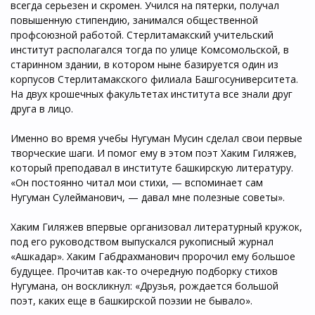
всегда серьезен и скромен. Учился на пятерки, получал
повышенную стипендию, занимался общественной
профсоюзной работой. Стерлитамакский учительский
институт располагался тогда по улице Комсомольской, в
старинном здании, в котором ныне базируется один из
корпусов Стерлитамакского филиала Башгосуниверситета.
На двух крошечных факультетах института все знали друг
друга в лицо.
Именно во время учебы Нугуман Мусин сделал свои первые
творческие шаги. И помог ему в этом поэт Хаким Гиляжев,
который преподавал в институте башкирскую литературу.
«Он постоянно читал мои стихи, — вспоминает сам
Нугуман Сулейманович, — давал мне полезные советы».
Хаким Гиляжев впервые организовал литературный кружок,
под его руководством выпускался рукописный журнал
«Ашкадар». Хаким Габдрахманович пророчил ему большое
будущее. Прочитав как-то очередную подборку стихов
Нугумана, он воскликнул: «Друзья, рождается большой
поэт, каких еще в башкирской поэзии не бывало».