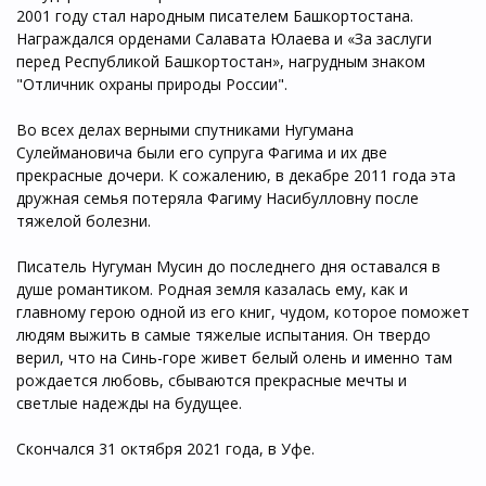
2001 году стал народным писателем Башкортостана.
Награждался орденами Салавата Юлаева и «За заслуги
перед Республикой Башкортостан», нагрудным знаком
"Отличник охраны природы России".
Во всех делах верными спутниками Нугумана
Сулеймановича были его супруга Фагима и их две
прекрасные дочери. К сожалению, в декабре 2011 года эта
дружная семья потеряла Фагиму Насибулловну после
тяжелой болезни.
Писатель Нугуман Мусин до последнего дня оставался в
душе романтиком. Родная земля казалась ему, как и
главному герою одной из его книг, чудом, которое поможет
людям выжить в самые тяжелые испытания. Он твердо
верил, что на Синь-горе живет белый олень и именно там
рождается любовь, сбываются прекрасные мечты и
светлые надежды на будущее.
Скончался 31 октября 2021 года, в Уфе.