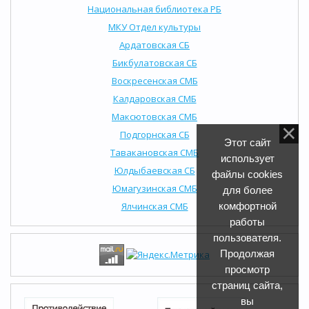
Национальная библиотека РБ
МКУ Отдел культуры
Ардатовская СБ
Бикбулатовская СБ
Воскресенская СМБ
Калдаровская СМБ
Максютовская СМБ
Подгорнская СБ
Этот сайт
Тавакановская СМБ
использует
Юлдыбаевская СБ
файлы cookies
Юмагузинская СМБ
для более
Ялчинская СМБ
комфортной
работы
пользователя.
Продолжая
просмотр
страниц сайта,
вы