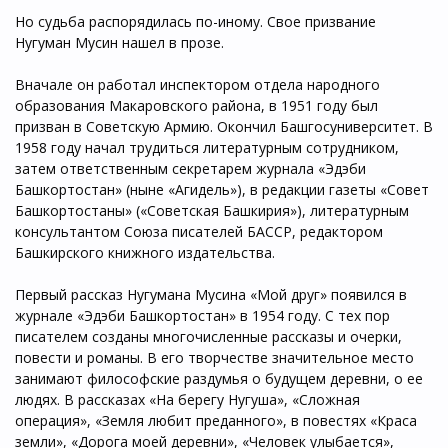
Но судьба распорядилась по-иному. Свое призвание
Нугуман Мусин нашел в прозе.
Вначале он работал инспектором отдела народного
образования Макаровского района, в 1951 году был
призван в Советскую Армию. Окончил Башгосуниверситет. В
1958 году начал трудиться литературным сотрудником,
затем ответственным секретарем журнала «Эдэби
Башкортостан» (ныне «Агидель»), в редакции газеты «Совет
Башкортостаны» («Советская Башкирия»), литературным
консультантом Союза писателей БАССР, редактором
Башкирского книжного издательства.
Первый рассказ Нугумана Мусина «Мой друг» появился в
журнале «Эдэби Башкортостан» в 1954 году. С тех пор
писателем созданы многочисленные рассказы и очерки,
повести и романы. В его творчестве значительное место
занимают философские раздумья о будущем деревни, о ее
людях. В рассказах «На берегу Нугуша», «Сложная
операция», «Земля любит преданного», в повестях «Краса
земли», «Дорога моей деревни», «Человек улыбается»,