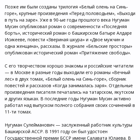
Позже им были созданы трилогия «Белый олень на Синь-
горе», крупные произведения «Перед половодьем», «Выходи
в путь на заре». Уже в 90-ые годы прошлого века Нугуман
Мусин опубликовал роман о современности «Последняя
борть», исторический роман о башкирском батыре Алдаре
Исикееве, повести «Звериная шкура» и «Двое мужчин и
одна женщина», рассказы. В журнале «Бельские просторы»
опубликован исторический роман «Притяжение свободы».
С его творчеством хорошо знакомы и российские читатели
— в Москве в разные годы выходили его романы «Вечный
лес» в двух томах, «Белый олень на Синь-горе», сборник
повестей и рассказов «Когда занималась заря». Отдельные
произведения писателя печатались на татарском, якутском
и других языках. В последние годы Нугуман Мусин активно
работал над выпуском полного собрания своих сочинений в
11-ти томах.
Нугуман Сулейманович — заслуженный работник культуры
Башкирской АССР. В 1991 году он был удостоен
Государственной премии БССР имени Салавата Юлаева. В