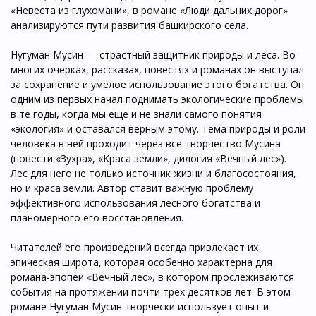
«Невеста из глухомани», в романе «Люди дальних дорог»
анализируются пути развития башкирского села.
Нугуман Мусин — страстный защитник природы и леса. Во
многих очерках, рассказах, повестях и романах он выступал
за сохранение и умелое использование этого богатства. Он
одним из первых начал поднимать экологические проблемы
в те годы, когда мы еще и не знали самого понятия
«экология» и оставался верным этому. Тема природы и роли
человека в ней проходит через все творчество Мусина
(повести «Зухра», «Краса земли», дилогия «Вечный лес»).
Лес для него не только источник жизни и благосостояния,
но и краса земли. Автор ставит важную проблему
эффективного использования лесного богатства и
планомерного его восстановления.
Читателей его произведений всегда привлекает их
эпическая широта, которая особенно характерна для
романа-эпопеи «Вечный лес», в котором прослеживаются
события на протяжении почти трех десятков лет. В этом
романе Нугуман Мусин творчески использует опыт и