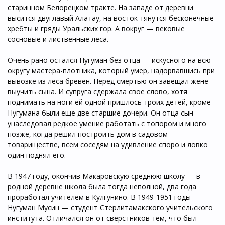
старинном Белорецком тракте. На западе от деревни
высится двуглавый Алатау, на восток тянутся бесконечные
хребты и гряды Уральских гор. А вокруг — вековые
сосновые и лиственные леса.
Очень рано остался Нугуман без отца — искусного на всю
округу мастера-плотника, который умер, надорвавшись при
вывозке из леса бревен. Перед смертью он завещал жене
выучить сына. И супруга сдержала свое слово, хотя
поднимать на ноги ей одной пришлось троих детей, кроме
Нугумана были еще две старшие дочери. Он отца сын
унаследовал редкое умение работать с топором и много
позже, когда решил построить дом в садовом
товариществе, всем соседям на удивление споро и ловко
один поднял его.
В 1947 году, окончив Макаровскую среднюю школу — в
родной деревне школа была тогда неполной, два года
проработал учителем в Кулгунино. В 1949-1951 годы
Нугуман Мусин — студент Стерлитамакского учительского
института. Отличался он от сверстников тем, что был