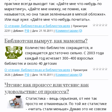
практике всегда выходит так: «Дайте мне что-нибудь по
маркетингу», «Дайте мне книжку, не помню, как
называется, но она такая зелёненькая в мягкой обложке».
Или ещё хуже: «Дайте мне что-нибудь почитать».
О чтении, библиотеках и библиотекарях
| Просмотров:
РФ
Комментарии (0)
2231 | Добавил:
| Дата:
21.10.2011
|
Библиотеки вымрут, как мамонты?
Количество библиотек сокращается, и
сокращается достаточно сильно. С 2003 года
каждый год исчезает 300–400 взрослых
библиотек и около 40 детских
О чтении, библиотеках и библиотекарях
| Просмотров:
РФ
Комментарии (0)
2626 | Добавил:
| Дата:
14.10.2011
|
Чтение как процесс или чтение как
удовольствие от процесса?
Статистика – вещь серьезная, от нее так
просто не отмахнешься. По той же статистике
- «читать стали меньше» Думаю это не совсем