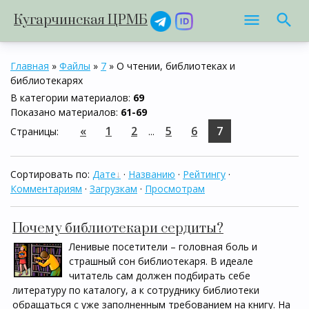
Кугарчинская ЦРМБ
Главная
»
Файлы
»
7
» О чтении, библиотеках и
библиотекарях
В категории материалов
:
69
Показано материалов
:
61-69
«
1
2
5
6
7
Страницы
:
...
Сортировать по
:
Дате
·
Названию
·
Рейтингу
·
Комментариям
·
Загрузкам
·
Просмотрам
Почему библиотекари сердиты?
Ленивые посетители – головная боль и
страшный сон библиотекаря. В идеале
читатель сам должен подбирать себе
литературу по каталогу, а к сотруднику библиотеки
обращаться с уже заполненным требованием на книгу. На