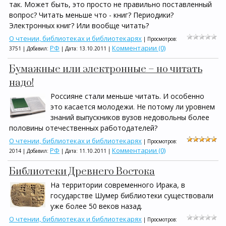
так. Может быть, это просто не правильно поставленный
вопрос? Читать меньше что - книг? Периодики?
Электронных книг? Или вообще читать?
О чтении, библиотеках и библиотекарях
| Просмотров:
РФ
Комментарии (0)
3751 | Добавил:
| Дата:
13.10.2011
|
Бумажные или электронные – но читать
надо!
Россияне стали меньше читать. И особенно
это касается молодежи. Не потому ли уровнем
знаний выпускников вузов недовольны более
половины отечественных работодателей?
О чтении, библиотеках и библиотекарях
| Просмотров:
РФ
Комментарии (0)
2014 | Добавил:
| Дата:
11.10.2011
|
Библиотеки Древнего Востока
На территории современного Ирака, в
государстве Шумер библиотеки существовали
уже более 50 веков назад.
О чтении, библиотеках и библиотекарях
| Просмотров: