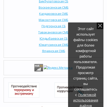
Бикбулатовская СБ
Воскресенская СМБ
Калдаровская СМБ
Максютовская СМБ
Подгорнская СБ
Этот сайт
Тавакановская СМБ
использует
Юлдыбаевская СБ
файлы cookies
Юмагузинская СМБ
для более
Ялчинская СМБ
комфортной
работы
пользователя.
Продолжая
просмотр
страниц сайта,
вы
соглашаетесь
Политикой
с
использования
файлов