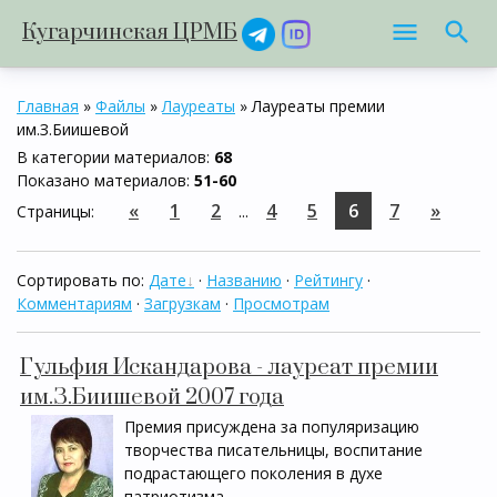
Кугарчинская ЦРМБ
Главная
»
Файлы
»
Лауреаты
» Лауреаты премии
им.З.Биишевой
В категории материалов
:
68
Показано материалов
:
51-60
«
1
2
4
5
6
7
»
Страницы
:
...
Сортировать по
:
Дате
·
Названию
·
Рейтингу
·
Комментариям
·
Загрузкам
·
Просмотрам
Гульфия Искандарова - лауреат премии
им.З.Биишевой 2007 года
Премия присуждена за популяризацию
творчества писательницы, воспитание
подрастающего поколения в духе
патриотизма.