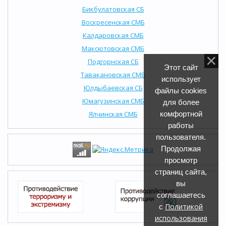
Бикбулатовская СБ
Воскресенская СМБ
Калдаровская СМБ
Максютовская СМБ
Подгорнская СБ
Этот сайт
Тавакановская СМБ
использует
Юлдыбаевская СБ
файлы cookies
Юмагузинская СМБ
для более
Ялчинская СМБ
комфортной
работы
пользователя.
Продолжая
просмотр
страниц сайта,
вы
соглашаетесь
Политикой
с
использования