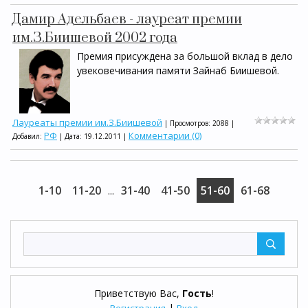
Дамир Адельбаев - лауреат премии
им.З.Биишевой 2002 года
Премия присуждена за большой вклад в дело
увековечивания памяти Зайнаб Биишевой.
Лауреаты премии им.З.Биишевой
| Просмотров: 2088 |
РФ
Комментарии (0)
Добавил:
| Дата:
19.12.2011
|
1-10
11-20
31-40
41-50
51-60
61-68
...
Приветствую Вас
,
Гость
!
|