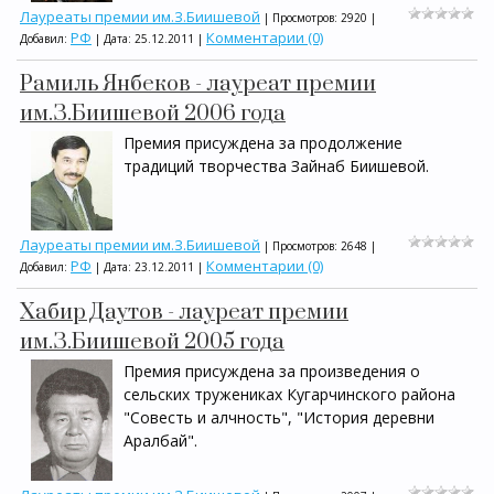
Лауреаты премии им.З.Биишевой
| Просмотров: 2920 |
РФ
Комментарии (0)
Добавил:
| Дата:
25.12.2011
|
Рамиль Янбеков - лауреат премии
им.З.Биишевой 2006 года
Премия присуждена за продолжение
традиций творчества Зайнаб Биишевой.
Лауреаты премии им.З.Биишевой
| Просмотров: 2648 |
РФ
Комментарии (0)
Добавил:
| Дата:
23.12.2011
|
Хабир Даутов - лауреат премии
им.З.Биишевой 2005 года
Премия присуждена за произведения о
сельских тружениках Кугарчинского района
"Совесть и алчность", "История деревни
Аралбай".