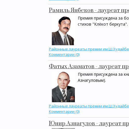
Рамиль Янбеков - лауреат п
Премия присуждена за бо
стихов "Клёкот беркута".
Районные лауреаты премии им.Ш.Худайб
Комментарии (0)
Фатых Азаматов - лауреат п
Премия присуждена за кн
Азнагуловым).
Районные лауреаты премии им.Ш.Худайб
Комментарии (0)
Юнир Азнагулов - лауреат п