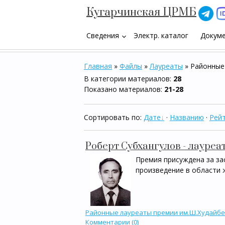
Кугарчинская ЦРМБ
Сведения
Электр. каталог
Докум
keyboard_arrow_down
Главная
»
Файлы
»
Лауреаты
» Районные
В категории материалов
:
28
Показано материалов
:
21-28
Сортировать по
:
Дате
·
Названию
·
Рейт
Роберт Субхангулов - лауреа
Премия присуждена за зас
произведение в области ж
Районные лауреаты премии им.Ш.Худайб
Комментарии (0)