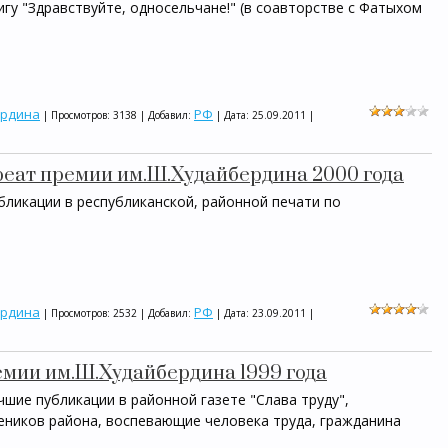
гу "Здравствуйте, односельчане!" (в соавторстве с Фатыхом
ердина
РФ
| Просмотров: 3138 | Добавил:
| Дата:
25.09.2011
|
реат премии им.Ш.Худайбердина 2000 года
бликации в республиканской, районной печати по
ердина
РФ
| Просмотров: 2532 | Добавил:
| Дата:
23.09.2011
|
емии им.Ш.Худайбердина 1999 года
чшие публикации в районной газете "Слава труду",
ников района, воспевающие человека труда, гражданина