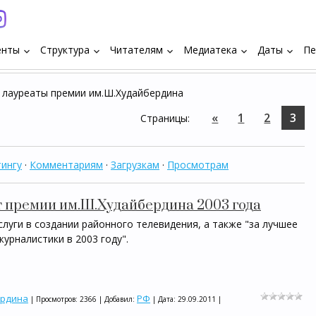
енты
Структура
Читателям
Медиатека
Даты
Пе
keyboard_arrow_down
keyboard_arrow_down
keyboard_arrow_down
keyboard_arrow_down
keyboard_arrow_down
 лауреаты премии им.Ш.Худайбердина
«
1
2
3
Страницы
:
ингу
·
Комментариям
·
Загрузкам
·
Просмотрам
т премии им.Ш.Худайбердина 2003 года
луги в создании районного телевидения, а также "за лучшее
урналистики в 2003 году".
ердина
РФ
| Просмотров: 2366 | Добавил:
| Дата:
29.09.2011
|