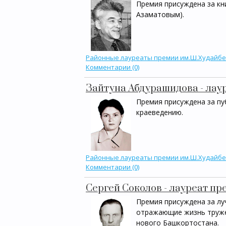
Премия присуждена за кни
Азаматовым).
Районные лауреаты премии им.Ш.Худайб
Комментарии (0)
Зайтуна Абдурашидова - лау
Премия присуждена за пу
краеведению.
Районные лауреаты премии им.Ш.Худайб
Комментарии (0)
Сергей Соколов - лауреат пр
Премия присуждена за лу
отражающие жизнь труже
нового Башкортостана.