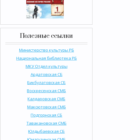
Полезные ссылки
Министерство культуры РБ
Национальная библиотека РБ
МКУ Отдел культуры
Ардатовская СБ
Бикбулатовская СБ
Воскресенская СМБ
Калдаровская СМБ
Максютовская СМБ
Подгорнская СБ
Тавакановская СМБ
Юлдыбаевская СБ
Юмагузинская СМБ