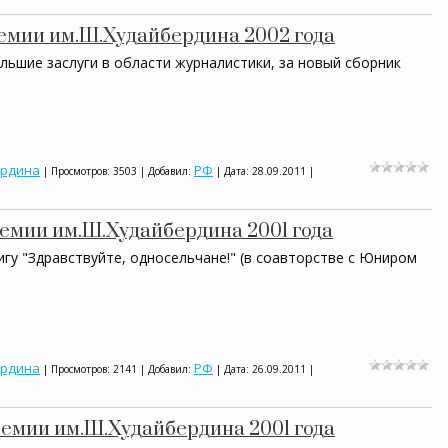
ремии им.Ш.Худайбердина 2002 года
льшие заслуги в области журналистики, за новый сборник
ердина
РФ
| Просмотров: 3503 | Добавил:
| Дата:
28.09.2011
|
ремии им.Ш.Худайбердина 2001 года
игу "Здравствуйте, односельчане!" (в соавторстве с Юниром
ердина
РФ
| Просмотров: 2141 | Добавил:
| Дата:
26.09.2011
|
ремии им.Ш.Худайбердина 2001 года