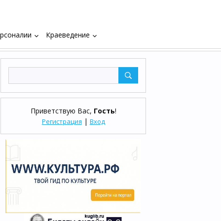
рсоналии
Краеведение
keyboard_arrow_down
keyboard_arrow_down
Приветствую Вас
,
Гость
!
|
Регистрация
Вход