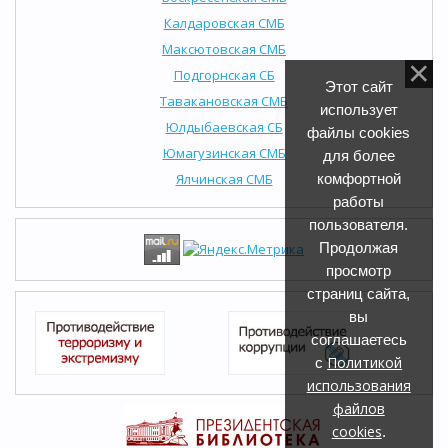
Калдаровская СМБ
Максютовская СМБ
Подгорнская СБ
Этот сайт
Тавакановская СМБ
использует
Юлдыбаевская СБ
файлы cookies
Юмагузинская СМБ
для более
Ялчинская СМБ
комфортной
работы
пользователя.
Продолжая
просмотр
страниц сайта,
вы
соглашаетесь
Политикой
с
использования
файлов
cookies
.