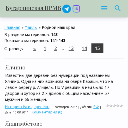
Кугарчинская ЦРМБ
Главная
»
Файлы
» Родной наш край
В разделе материалов
:
143
Показано материалов
:
141-143
«
1
2
13
14
15
Страницы
:
...
Ялчино
Известны две деревни без нумерации под названием
Ялчино. Одна из них возникла на озере Караши, что на
левом берегу р. Агидель. По V ревизии в ней было 17
дворов и хутор из 2-х домов с общим населением 57
мужчин и 66 женщин.
История сёл и деревень
РФ
| Просмотров: 2087 | Добавил:
|
Комментарии (0)
Дата:
15.08.2011
|
Якшимбетово