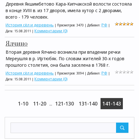
Деревня Якшимбетово Кара-Кипчакской волости состояла
в конце XVIII в. из 17 дворов, имела хутор с 2 дворами,
всего - 179 человек.
История сёл и деревень
РФ
| Просмотров: 3470 | Добавил:
|
Комментарии (0)
Дата:
15.08.2011
|
Ялчино
Вторая деревня Ялчино возникла при впадении речки
Мереушля в р. Иртюбяк. По словам жителей 30-х годов
прошлого столетия, она была заселена в 1768 г.
История сёл и деревень
РФ
| Просмотров: 3094 | Добавил:
|
Комментарии (0)
Дата:
15.08.2011
|
1-10
11-20
121-130
131-140
141-143
...