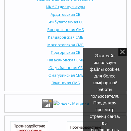
МКУ Отдел культуры
Ардатовская СБ
Бикбулатовская СБ
Воскресенская СМБ
Калдаровская СМБ
Максютовская СМБ
Подгорнская СБ
Этот сайт
Тавакановская СМБ
использует
Юлдыбаевская СБ
файлы cookies
Юмагузинская СМБ
для более
Ялчинская СМБ
комфортной
работы
пользователя.
Продолжая
просмотр
страниц сайта,
вы
соглашаетесь