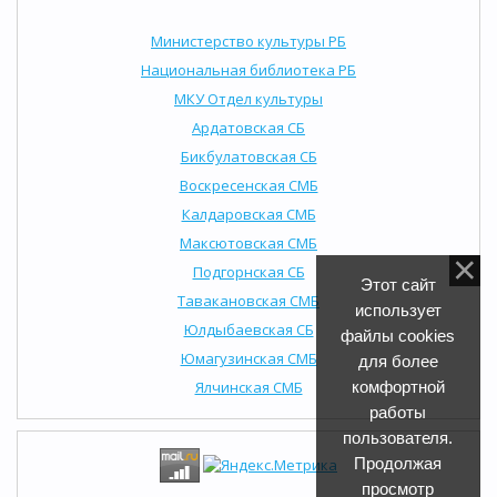
Министерство культуры РБ
Национальная библиотека РБ
МКУ Отдел культуры
Ардатовская СБ
Бикбулатовская СБ
Воскресенская СМБ
Калдаровская СМБ
Максютовская СМБ
Подгорнская СБ
Этот сайт
Тавакановская СМБ
использует
Юлдыбаевская СБ
файлы cookies
Юмагузинская СМБ
для более
Ялчинская СМБ
комфортной
работы
пользователя.
Продолжая
просмотр