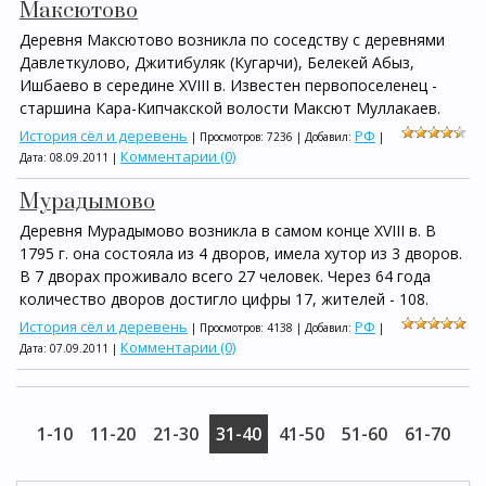
Максютово
Деревня Максютово возникла по соседству с деревнями
Давлеткулово, Джитибуляк (Кугарчи), Белекей Абыз,
Ишбаево в середине XVIII в. Известен первопоселенец -
старшина Кара-Кипчакской волости Максют Муллакаев.
История сёл и деревень
РФ
| Просмотров: 7236 | Добавил:
|
Комментарии (0)
Дата:
08.09.2011
|
Мурадымово
Деревня Мурадымово возникла в самом конце XVIII в. В
1795 г. она состояла из 4 дворов, имела хутор из 3 дворов.
В 7 дворах проживало всего 27 человек. Через 64 года
количество дворов достигло цифры 17, жителей - 108.
История сёл и деревень
РФ
| Просмотров: 4138 | Добавил:
|
Комментарии (0)
Дата:
07.09.2011
|
1-10
11-20
21-30
31-40
41-50
51-60
61-70