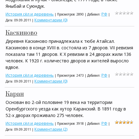
Яныбай и Суюндук.
История сёл и деревень
РФ
| Просмотров: 2890 | Добавил:
|
Комментарии (0)
Дата:
09.09.2011
|
Каскиново
Деревня Каскиново принадле­жала к тюбе Атайсал.
Каскиново в конце XVIII в. состояла из 7 дворов. VII ревизия
показала там 11 дворов. К X ревизии в 24 дворах жили 136
человек. К 1920 г. количество дворов и жителей выросло
вдвое.
История сёл и деревень
РФ
| Просмотров: 2473 | Добавил:
|
Комментарии (0)
Дата:
09.09.2011
|
Каран
Основан во 2-ой половине 19 века на территории
Оренбургского уезда как хутор Каранский. В 1891 году в
52-х дворах проживало 275 человек.
История сёл и деревень
РФ
| Просмотров: 3918 | Добавил:
|
Комментарии (2)
Дата:
09.09.2011
|