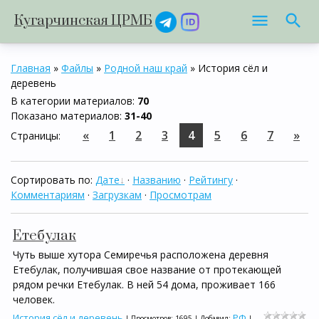
Кугарчинская ЦРМБ
Главная
»
Файлы
»
Родной наш край
» История сёл и
деревень
В категории материалов
:
70
Показано материалов
:
31-40
«
1
2
3
4
5
6
7
»
Страницы
:
Сортировать по
:
Дате
·
Названию
·
Рейтингу
·
Комментариям
·
Загрузкам
·
Просмотрам
Етебулак
Чуть выше хутора Семиречья расположена деревня
Етебулак, получившая свое название от протекающей
рядом речки Етебулак. В ней 54 дома, проживает 166
человек.
История сёл и деревень
РФ
| Просмотров: 1695 | Добавил:
|