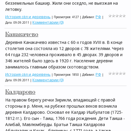
безземельных башкир. Жили они оседло, не выезжая на
летовку.
История сёл и деревень
РФ
| Просмотров: 4127 | Добавил:
|
Комментарии (0)
Дата:
09.09.2011
|
Канакачево
Деревня Канакачево известна с 60-х годов XVIII в. В конце
столетия она состояла из 12 дворов с 78 жителями. Через
64 года 232 человека проживало в 45 дворах. 39 дворов и
346 жителей было здесь в 1920 г. Население деревни
занималось главным образом скотоводством.
История сёл и деревень
РФ
| Просмотров: 1850 | Добавил:
|
Комментарии (0)
Дата:
09.09.2011
|
Калдарово
На правом берегу речки Зирикли, впадающей с правой
стороны в р. Меня, на рубеже прошлых веков возникла
деревня Калдарово. Основал ее Калдар Ишбулатов (1725-
1812 гг.). Его сын - Таиш, 1766 года рождения. Дети Таиша -
Алибай, Мавлюмберды. Братьи Таиша Калдарова
Абдулхалик и Кучак - близнецы, с 1771 года, а также