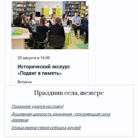
Праздник села, шежере
Праздник удался на славу!
Душевная щедрость единения - покоряющая сила
деревни
Улица имени героя собрала друзей