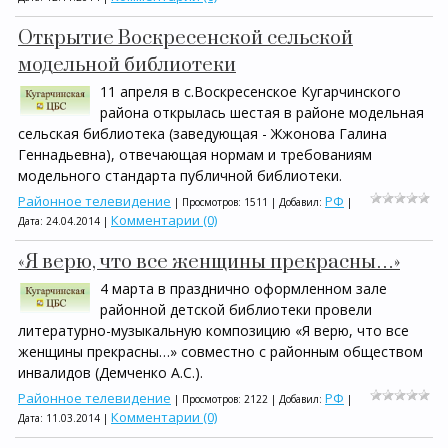
Открытие Воскресенской сельской
модельной библиотеки
11 апреля в с.Воскресенское Кугарчинского
района открылась шестая в районе модельная
сельская библиотека (заведующая - Жжонова Галина
Геннадьевна), отвечающая нормам и требованиям
модельного стандарта публичной библиотеки.
Районное телевидение
РФ
| Просмотров: 1511 | Добавил:
|
Комментарии (0)
Дата:
24.04.2014
|
«Я верю, что все женщины прекрасны…»
4 марта в празднично оформленном зале
районной детской библиотеки провели
литературно-музыкальную композицию «Я верю, что все
женщины прекрасны…» совместно с районным обществом
инвалидов (Демченко А.С.).
Районное телевидение
РФ
| Просмотров: 2122 | Добавил:
|
Комментарии (0)
Дата:
11.03.2014
|