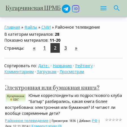
Кугарчинская ЦРМБ
Главная
»
Файлы
»
СМИ
» Районное телевидение
В категории материалов
:
28
Показано материалов
:
11-20
«
1
2
3
»
Страницы
:
Сортировать по
:
Дате
·
Названию
·
Рейтингу
·
Комментариям
·
Загрузкам
·
Просмотрам
Электронная или бумажная книга?
Юные корреспонденты из подросткового клуба
"Батыр" разбирались, какая книга более
востребована: электронная или бумажная? И читают ли
вообще современные дети?
Районное телевидение
РФ
| Просмотров: 1836 | Добавил:
|
Комментарии (0)
Дата:
12.11.2014
|