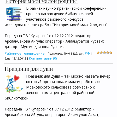
"История моей малой родины"
В рамках научно-практической конференции
прошло награждение библиотекарей -
участников районного конкурса
исследовательских работ "История моей малой родины".
Передача ТВ "Кугарсен" от 12.12.2012: редактор -
Арсланбекова Айгуль; оператор - Алламуратов Рустам;
диктор - Мухамедьянова Гульсия.
Районное телевидение
РФ
| Просмотров: 1940 | Добавил:
|
Комментарии (0)
Дата:
13.12.2012
|
Праздник для души
Праздник для души – так можно назвать вечер,
который организовали мамам работники
Мраковского сельсовета совместно с
женсоветом и центральной районной
библиотекой.
Передача ТВ "Кугарсен" от 07.12.2012: редактор -
Арсланбекова Айгуль; операторы - Алимгулов Асхат,