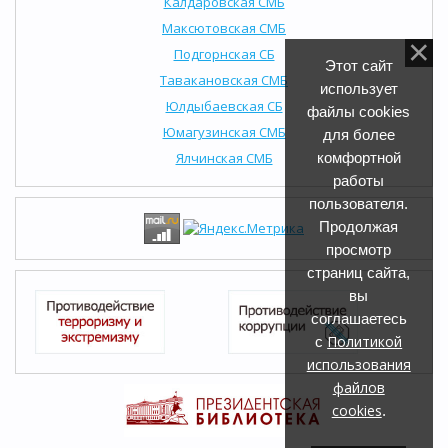
Калдаровская СМБ
Максютовская СМБ
Подгорнская СБ
Этот сайт
Тавакановская СМБ
использует
Юлдыбаевская СБ
файлы cookies
Юмагузинская СМБ
для более
Ялчинская СМБ
комфортной
работы
пользователя.
Продолжая
просмотр
страниц сайта,
вы
соглашаетесь
Политикой
с
использования
файлов
cookies
.