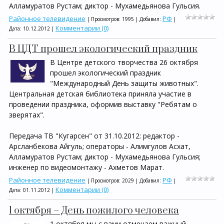
Алламуратов Рустам; диктор - Мухамедьянова Гульсия.
Районное телевидение
РФ
| Просмотров: 1995 | Добавил:
|
Комментарии (0)
Дата:
10.12.2012
|
В ЦДТ прошел экологический праздник
В Центре детского творчества 26 октября
прошел экологический праздник
"Международный День защиты животных".
Центральная детская библиотека приняла участие в
проведении праздника, оформив выставку "Ребятам о
зверятах".
Передача ТВ "Кугарсен" от 31.10.2012: редактор -
Арсланбекова Айгуль; операторы - Алимгулов Асхат,
Алламуратов Рустам; диктор - Мухамедьянова Гульсия;
инженер по видеомонтажу - Ахметов Марат.
Районное телевидение
РФ
| Просмотров: 2029 | Добавил:
|
Комментарии (0)
Дата:
01.11.2012
|
1 октября – День пожилого человека
1 октября мы с вами отмечаем важный