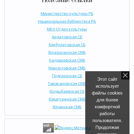
Полезные ссылки
Министерство культуры РБ
Национальная библиотека РБ
МКУ Отдел культуры
Ардатовская СБ
Бикбулатовская СБ
Воскресенская СМБ
Калдаровская СМБ
Максютовская СМБ
Подгорнская СБ
Этот сайт
Тавакановская СМБ
использует
Юлдыбаевская СБ
файлы cookies
Юмагузинская СМБ
для более
Ялчинская СМБ
комфортной
работы
пользователя.
Продолжая