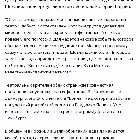
Шекспира, подчеркнул директор фестиваля Валерий Шадрин:
"Очень важно, что приезжает знаменитый шекспировский
театр "Глобус". Их спектаклем, который труппа делает для
мирового турне, мы и откроем наш фестиваль. А осенью
повезем его по России. Для нас это знаковое событие, которое
обещает многолетнее сотрудничество. Мощную программу –
сразу четыре спектакля - везет Шотландский балет. Впервые
за многие годы приедет театр "Янг Вик", где готовят спектакль
по Чехову "Вишневый сад". Его ставит Кэти Митчелл -
известный английский режиссер…"
Театральных зрителей обеих стран ждет совместная
постановка двух знаменитых фестивалей – Чеховского и
Эдинбургского. Это спектакль "Война", над которым работает
популярный российский режиссер Владимир Панков. Уже
известно, что именно он откроет программу фестиваля в
Эдинбурге.
В общем, и в России, и в Великобритании едва ли найдется
музей, театр, галерея, где не строят планов в рамках