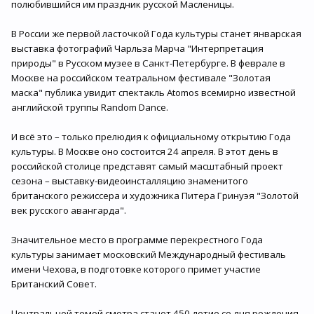
полюбившийся им праздник русской Масленицы.
В России же первой ласточкой Года культуры станет январская
выставка фотографий Чарльза Марча "Интерпретация
природы" в Русском музее в Санкт-Петербурге. В феврале в
Москве на российском театральном фестивале "Золотая
маска" публика увидит спектакль Atomos всемирно известной
английской труппы Random Dance.
И всё это – только прелюдия к официальному открытию Года
культуры. В Москве оно состоится 24 апреля. В этот день в
российской столице представят самый масштабный проект
сезона – выставку-видеоинсталляцию знаменитого
британского режиссера и художника Питера Гринуэя "Золотой
век русского авангарда".
Значительное место в программе перекрестного Года
культуры занимает московский Международный фестиваль
имени Чехова, в подготовке которого примет участие
Британский Совет.
Центральной темой смотра станет 450-летие со дня рождения