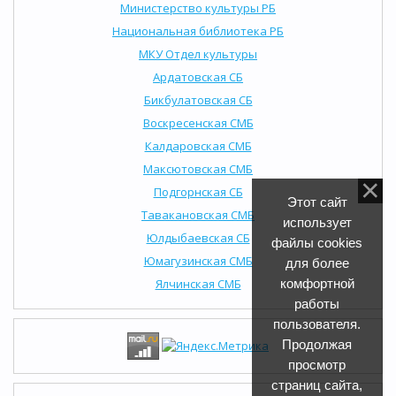
Министерство культуры РБ
Национальная библиотека РБ
МКУ Отдел культуры
Ардатовская СБ
Бикбулатовская СБ
Воскресенская СМБ
Калдаровская СМБ
Максютовская СМБ
Подгорнская СБ
Этот сайт
Тавакановская СМБ
использует
Юлдыбаевская СБ
файлы cookies
Юмагузинская СМБ
для более
Ялчинская СМБ
комфортной
работы
пользователя.
Продолжая
просмотр
страниц сайта,