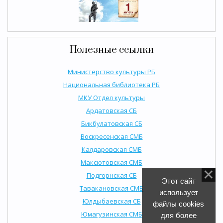
Полезные ссылки
Министерство культуры РБ
Национальная библиотека РБ
МКУ Отдел культуры
Ардатовская СБ
Бикбулатовская СБ
Воскресенская СМБ
Калдаровская СМБ
Максютовская СМБ
Подгорнская СБ
Этот сайт
Тавакановская СМБ
использует
Юлдыбаевская СБ
файлы cookies
Юмагузинская СМБ
для более