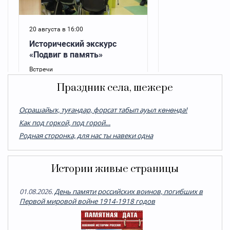
Праздник села, шежере
Осрашайыҡ, туғандар, форсат табып ауыл көнөндә!
Как под горкой, под горой…
Родная сторонка, для нас ты навеки одна
Истории живые страницы
01.08.2026.
День памяти российских воинов, погибших в
Первой мировой войне 1914-1918 годов