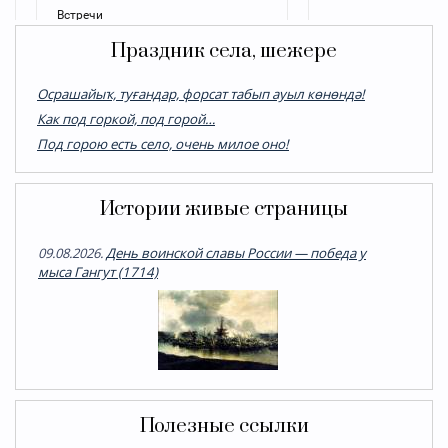
Праздник села, шежере
Осрашайыҡ, туғандар, форсат табып ауыл көнөндә!
Как под горкой, под горой…
Под горою есть село, очень милое оно!
Истории живые страницы
09.08.2026.
День воинской славы России — победа у
мыса Гангут (1714)
Полезные ссылки