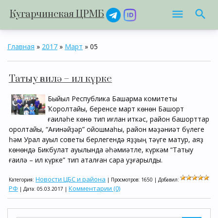
Кугарчинская ЦРМБ
Главная
»
2017
»
Март
»
05
Татыу ғаилә – ил күрке
Быйыл Республика Башҡарма комитеты
Ҡоролтайы, беренсе март көнөн Башҡорт
ғаиләһе көнө тип иғлан иткәс, район башҡорттар
ҡоролтайы, “Ағинәйҙәр” ойошмаһы, район мәҙәниәт бүлеге
һәм Урал ауыл советы берлегендә яҙҙың тәүге матур, аяҙ
көнөндә Бикбулат ауылында әһәмиәтле, күркәм “Татыу
ғаилә – ил күрке” тип аталған сара уҙғарылды.
Новости ЦБС и района
Категория:
| Просмотров: 1650 | Добавил:
РФ
Комментарии (0)
| Дата:
05.03.2017
|