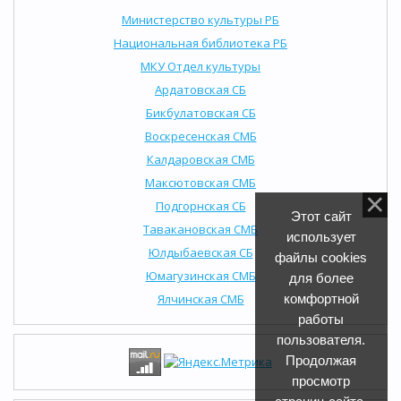
Министерство культуры РБ
Национальная библиотека РБ
МКУ Отдел культуры
Ардатовская СБ
Бикбулатовская СБ
Воскресенская СМБ
Калдаровская СМБ
Максютовская СМБ
Подгорнская СБ
Этот сайт
Тавакановская СМБ
использует
Юлдыбаевская СБ
файлы cookies
Юмагузинская СМБ
для более
Ялчинская СМБ
комфортной
работы
пользователя.
Продолжая
просмотр