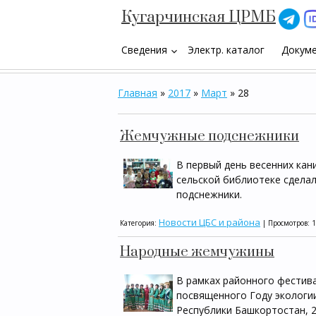
Кугарчинская ЦРМБ
Сведения
Электр. каталог
Докум
keyboard_arrow_down
Главная
»
2017
»
Март
»
28
Жемчужные подснежники
В первый день весенних кан
сельской библиотеке сделал
подснежники.
Новости ЦБС и района
Категория:
| Просмотров: 
Народные жемчужины
В рамках районного фестив
посвященного Году экологи
Республики Башкортостан, 