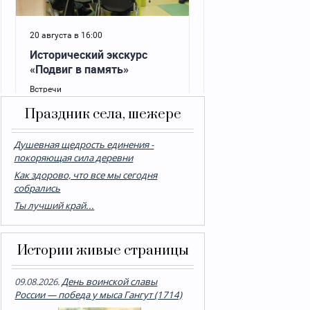
Праздник села, шежере
Душевная щедрость единения -
покоряющая сила деревни
Как здорово, что все мы сегодня
собрались
Ты лучший край...
Истории живые страницы
09.08.2026.
День воинской славы
России — победа у мыса Гангут (1714)