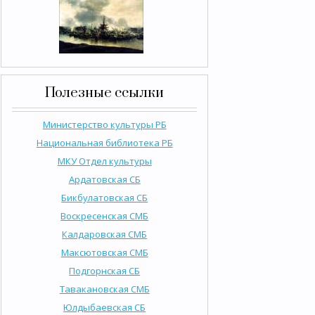
Полезные ссылки
Министерство культуры РБ
Национальная библиотека РБ
МКУ Отдел культуры
Ардатовская СБ
Бикбулатовская СБ
Воскресенская СМБ
Калдаровская СМБ
Максютовская СМБ
Подгорнская СБ
Тавакановская СМБ
Юлдыбаевская СБ