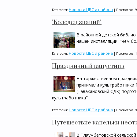
Новости ЦБС и района
Категория:
| Просмотров: 
"Колодец знаний"
В районной детской библиот
нашей инсталляции: "Чем бо
Новости ЦБС и района
Категория:
| Просмотров: 
Праздничный капустник
На торжественном празднике
принимали культработники 
(Тавакановский СДК) подгот
культработника".
Новости ЦБС и района
Категория:
| Просмотров: 
Путешествие капельки нефт
В Тляумбетовской сельской 