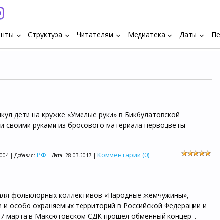
енты
Структура
Читателям
Медиатека
Даты
Пе
keyboard_arrow_down
keyboard_arrow_down
keyboard_arrow_down
keyboard_arrow_down
keyboard_arrow_down
икул дети на кружке «Умелые руки» в Бикбулатовской
и своими руками из бросового материала первоцветы -
РФ
Комментарии (0)
1004 | Добавил:
| Дата:
28.03.2017
|
аля фольклорных коллективов «Народные жемчужины»,
и и особо охраняемых территорий в Российской Федерации и
27 марта в Максютовском СДК прошел обменный концерт.