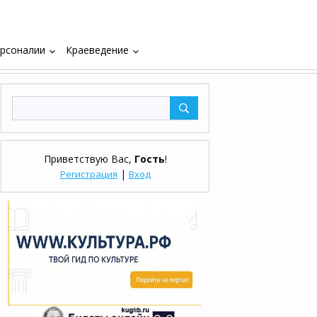
рсоналии
Краеведение
keyboard_arrow_down
keyboard_arrow_down
Приветствую Вас
,
Гость
!
|
Регистрация
Вход