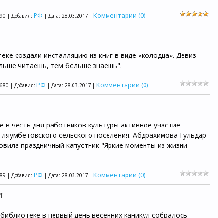
РФ
Комментарии (0)
990 | Добавил:
| Дата:
28.03.2017
|
еке создали инсталляцию из книг в виде «колодца». Девиз
льше читаешь, тем больше знаешь".
РФ
Комментарии (0)
1680 | Добавил:
| Дата:
28.03.2017
|
 в честь дня работников культуры активное участие
Тляумбетовского сельского поселения. Абдрахимова Гульдар
овила праздничный капустник "Яркие моменты из жизни
РФ
Комментарии (0)
989 | Добавил:
| Дата:
28.03.2017
|
и
библиотеке в первый день весенних каникул собралось