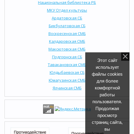
Национальная библиотека РБ
МКУ Отдел культуры
Ардатовская СБ
Бикбулатовская СБ
Воскресенская СМБ
Калдаровская СМБ
Максютовская СМБ
Подгорнская СБ
Этот сайт
Тавакановская СМБ
использует
Юлдыбаевская СБ
файлы cookies
Юмагузинская СМБ
для более
Ялчинская СМБ
комфортной
работы
пользователя.
Продолжая
просмотр
страниц сайта,
вы