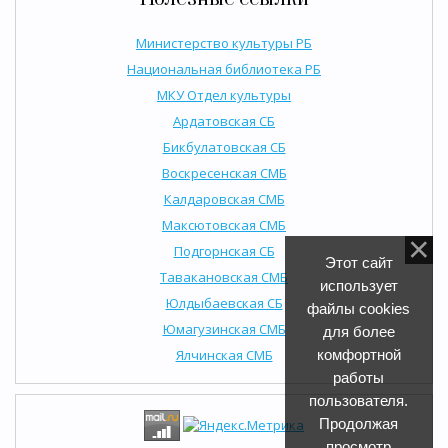
Министерство культуры РБ
Национальная библиотека РБ
МКУ Отдел культуры
Ардатовская СБ
Бикбулатовская СБ
Воскресенская СМБ
Калдаровская СМБ
Максютовская СМБ
Подгорнская СБ
Этот сайт
Тавакановская СМБ
использует
Юлдыбаевская СБ
файлы cookies
Юмагузинская СМБ
для более
Ялчинская СМБ
комфортной
работы
пользователя.
Продолжая
просмотр