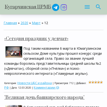
Кугарчинская ЦРМБ
Главная
»
2020
»
Март
»
12
«Сегодня праздник у девчат»
Под таким названием 6 марта в Юмагузинском
сельском Доме культуры прошел конкурс среди
организаций села. Право за звание лучшей
команды боролись представительницы средней школы №2
(«Девчата»), сборной села («Пчёлки») и психо-
неврологического интерната («Гламурные акулы»).
Новости ЦБС и района
Категория:
| Просмотров: 712 | Добавил:
РФ
Комментарии (0)
| Дата:
12.03.2020
|
"Великая дочь башкирского народа"