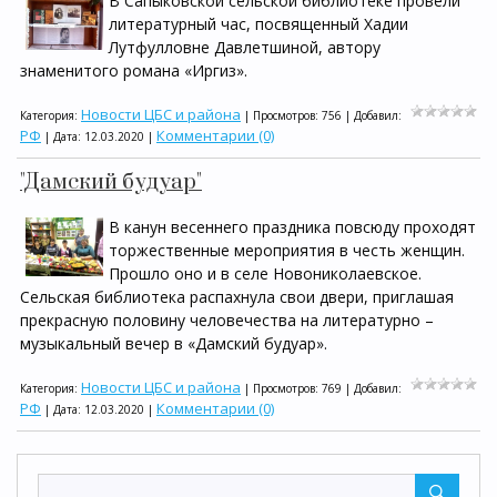
В Сапыковской сельской библиотеке провели
литературный час, посвященный Хадии
Лутфулловне Давлетшиной, автору
знаменитого романа «Иргиз».
Новости ЦБС и района
Категория:
| Просмотров: 756 | Добавил:
РФ
Комментарии (0)
| Дата:
12.03.2020
|
"Дамский будуар"
В канун весеннего праздника повсюду проходят
торжественные мероприятия в честь женщин.
Прошло оно и в селе Новониколаевское.
Сельская библиотека распахнула свои двери, приглашая
прекрасную половину человечества на литературно –
музыкальный вечер в «Дамский будуар».
Новости ЦБС и района
Категория:
| Просмотров: 769 | Добавил:
РФ
Комментарии (0)
| Дата:
12.03.2020
|