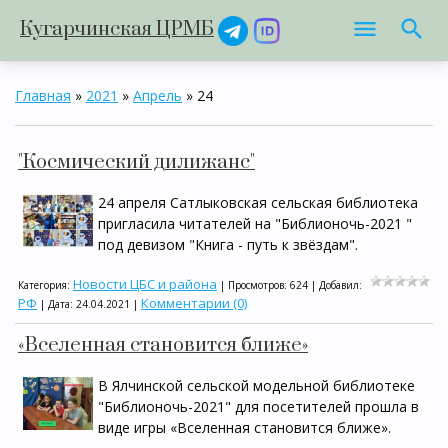
Кугарчинская ЦРМБ
Главная
»
2021
»
Апрель
»
24
"Космический дилижанс"
24 апреля Сатлыковская сельская библиотека
пригласила читателей на "Библионочь-2021 "
под девизом "Книга - путь к звёздам".
Новости ЦБС и района
Категория:
| Просмотров: 624 | Добавил:
РФ
Комментарии (0)
| Дата:
24.04.2021
|
«Вселенная становится ближе»
В Ялчинской сельской модельной библиотеке
"Библионочь-2021" для посетителей прошла в
виде игры «Вселенная становится ближе».