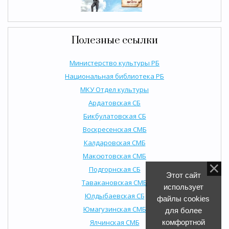
Полезные ссылки
Министерство культуры РБ
Национальная библиотека РБ
МКУ Отдел культуры
Ардатовская СБ
Бикбулатовская СБ
Воскресенская СМБ
Калдаровская СМБ
Максютовская СМБ
Подгорнская СБ
Этот сайт
Тавакановская СМБ
использует
Юлдыбаевская СБ
файлы cookies
Юмагузинская СМБ
для более
Ялчинская СМБ
комфортной