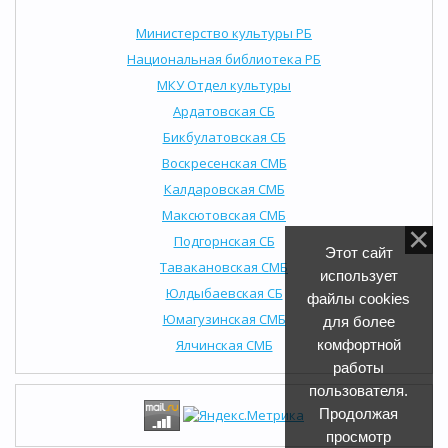
Министерство культуры РБ
Национальная библиотека РБ
МКУ Отдел культуры
Ардатовская СБ
Бикбулатовская СБ
Воскресенская СМБ
Калдаровская СМБ
Максютовская СМБ
Подгорнская СБ
Этот сайт
Тавакановская СМБ
использует
Юлдыбаевская СБ
файлы cookies
Юмагузинская СМБ
для более
Ялчинская СМБ
комфортной
работы
пользователя.
Продолжая
просмотр