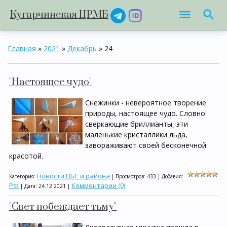
Кугарчинская ЦРМБ
Главная
»
2021
»
Декабрь
»
24
"Настоящее чудо"
Снежинки - невероятное творение
природы, настоящее чудо. Словно
сверкающие бриллианты, эти
маленькие кристаллики льда,
завораживают своей бесконечной
красотой.
Новости ЦБС и района
Категория:
| Просмотров: 433 | Добавил:
РФ
Комментарии (0)
| Дата:
24.12.2021
|
"Свет побеждает тьму"