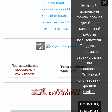
Подгорнская СБ
Этот сайт
Тавакановская СМБ
использует
Юлдыбаевская СБ
файлы cookies
Юмагузинская СМБ
для более
Ялчинская СМБ
комфортной
работы
пользователя.
Продолжая
просмотр
страниц сайта,
вы
соглашаетесь
Политикой
с
использования
файлов
cookies
.
ПОНЯТНО,
СПАСИБО