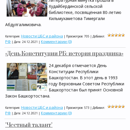
Литературная минутка прошла в
Худайбердинской сельской
библиотеке, посвящённая 80-летию
Кильмухаметова Тимергали
Абдулгалимовича.
Новости ЦБС и района
Категория:
| Просмотров: 705 | Добавил:
РФ
Комментарии (0)
| Дата:
24.12.2021
|
«День Конституции РБ: история праздника»
24 декабря отмечается День
Конституции Республики
Башкортостан. В этот день в 1993
году Верховным Советом Республики
Башкортостан был принят Основной
Закон Башкортостана.
Новости ЦБС и района
Категория:
| Просмотров: 573 | Добавил:
РФ
Комментарии (0)
| Дата:
24.12.2021
|
"Честный талант"