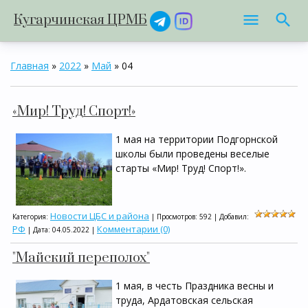
Кугарчинская ЦРМБ
Главная
»
2022
»
Май
»
04
«Мир! Труд! Спорт!»
1 мая на территории Подгорнской
школы были проведены веселые
старты «Мир! Труд! Спорт!».
Новости ЦБС и района
Категория:
| Просмотров: 592 | Добавил:
РФ
Комментарии (0)
| Дата:
04.05.2022
|
"Майский переполох"
1 мая, в честь Праздника весны и
труда, Ардатовская сельская