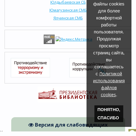
Юлдыбаевская СБ
файлы cookies
Юмагузинская СМБ
для более
Ялчинская СМБ
комфортной
работы
пользователя.
Продолжая
просмотр
страниц сайта,
вы
соглашаетесь
Политикой
с
использования
файлов
cookies
.
ПОНЯТНО,
СПАСИБО
Версия для слабовидящих
Кугарчинская ЦРБ © 2026