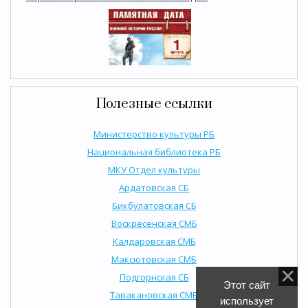
Полезные ссылки
Министерство культуры РБ
Национальная библиотека РБ
МКУ Отдел культуры
Ардатовская СБ
Бикбулатовская СБ
Воскресенская СМБ
Калдаровская СМБ
Максютовская СМБ
Подгорнская СБ
Этот сайт
Тавакановская СМБ
использует