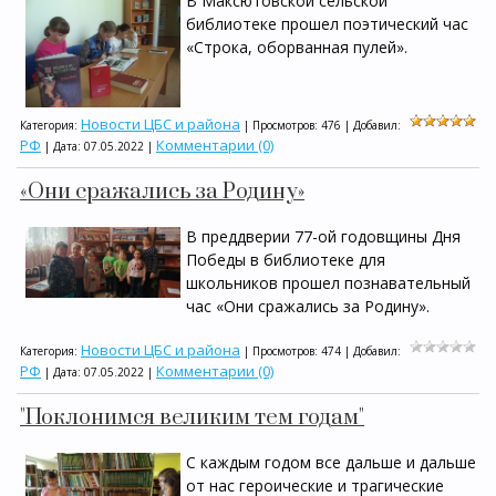
В Максютовской сельской
библиотеке прошел поэтический час
«Строка, оборванная пулей».
Новости ЦБС и района
Категория:
| Просмотров: 476 | Добавил:
РФ
Комментарии (0)
| Дата:
07.05.2022
|
«Они сражались за Родину»
В преддверии 77-ой годовщины Дня
Победы в библиотеке для
школьников прошел познавательный
час «Они сражались за Родину».
Новости ЦБС и района
Категория:
| Просмотров: 474 | Добавил:
РФ
Комментарии (0)
| Дата:
07.05.2022
|
"Поклонимся великим тем годам"
С каждым годом все дальше и дальше
от нас героические и трагические