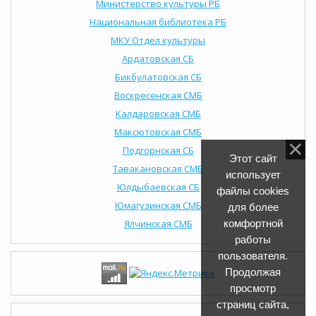
Министерство культуры РБ
Национальная библиотека РБ
МКУ Отдел культуры
Ардатовская СБ
Бикбулатовская СБ
Воскресенская СМБ
Калдаровская СМБ
Максютовская СМБ
Подгорнская СБ
Этот сайт
Тавакановская СМБ
использует
Юлдыбаевская СБ
файлы cookies
Юмагузинская СМБ
для более
Ялчинская СМБ
комфортной
работы
пользователя.
Продолжая
просмотр
страниц сайта,