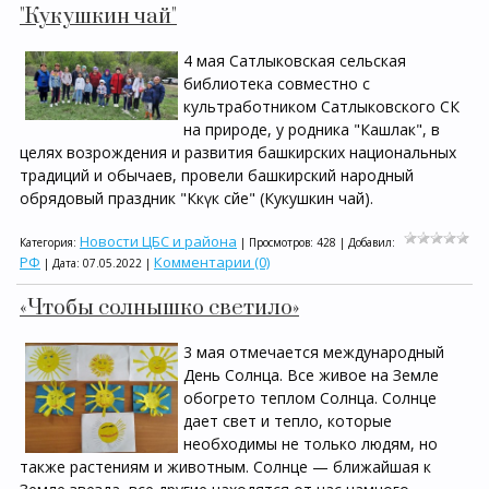
"Кукушкин чай"
4 мая Сатлыковская сельская
библиотека совместно с
культработником Сатлыковского СК
на природе, у родника "Кашлак", в
целях возрождения и развития башкирских национальных
традиций и обычаев, провели башкирский народный
обрядовый праздник "Кәкүк сәйе" (Кукушкин чай).
Новости ЦБС и района
Категория:
| Просмотров: 428 | Добавил:
РФ
Комментарии (0)
| Дата:
07.05.2022
|
«Чтобы солнышко светило»
3 мая отмечается международный
День Солнца. Все живое на Земле
обогрето теплом Солнца. Солнце
дает свет и тепло, которые
необходимы не только людям, но
также растениям и животным. Солнце — ближайшая к