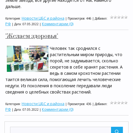
Земле звезда, все другие находятся от нас намного
дальше.
Новости ЦБС и района
Категория:
| Просмотров: 446 | Добавил:
РФ
Комментарии (0)
| Дата:
07.05.2022
|
"Желаем здоровья"
Человек так сроднился с
растительным миром природы, что
порой, не задумывается, сколько
секретов в себе хранят растения. А
ведь в самом крохотном растении
таится великая сила, помогающая лечить человеческие
недуги. Из поколения в поколение передавали люди
сведения о целебных свойствах растений.
Новости ЦБС и района
Категория:
| Просмотров: 436 | Добавил:
РФ
Комментарии (0)
| Дата:
07.05.2022
|