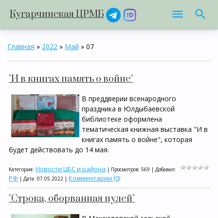
Кугарчинская ЦРМБ
Главная
»
2022
»
Май
»
07
"И в книгах память о войне"
В преддверии всенародного
праздника в Юлдыбаевской
библиотеке оформлена
тематическая книжная выставка "И в
книгах память о войне", которая
будет действовать до 14 мая.
Новости ЦБС и района
Категория:
| Просмотров: 569 | Добавил:
РФ
Комментарии (0)
| Дата:
07.05.2022
|
"Строка, оборванная пулей"