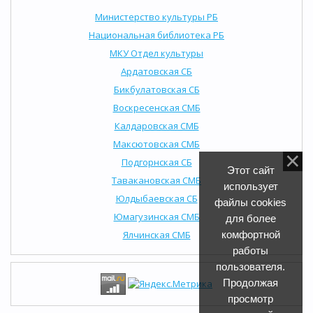
Министерство культуры РБ
Национальная библиотека РБ
МКУ Отдел культуры
Ардатовская СБ
Бикбулатовская СБ
Воскресенская СМБ
Калдаровская СМБ
Максютовская СМБ
Подгорнская СБ
Этот сайт
Тавакановская СМБ
использует
Юлдыбаевская СБ
файлы cookies
Юмагузинская СМБ
для более
Ялчинская СМБ
комфортной
работы
пользователя.
Продолжая
просмотр