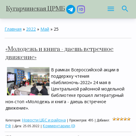
Кугарчинская ЦРМБ
Главная
»
2022
»
Май
»
25
«Молодежь и книга - даешь встречное
движение»
В рамках Всероссийской акции в
поддержку чтения
«Библионочь-2022» 24 мая в
Центральной районной модельной
библиотеке прошел литературный
нон-стоп «Молодежь и книга - даешь встречное
движение».
Новости ЦБС и района
Категория:
| Просмотров: 495 | Добавил:
РФ
Комментарии (0)
| Дата:
25.05.2022
|