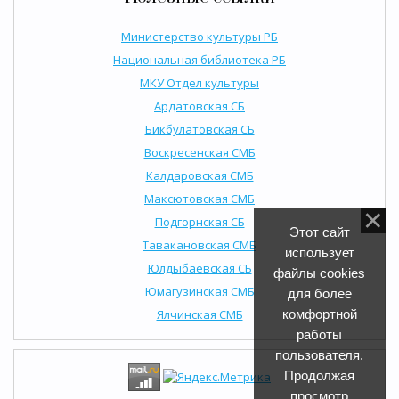
Министерство культуры РБ
Национальная библиотека РБ
МКУ Отдел культуры
Ардатовская СБ
Бикбулатовская СБ
Воскресенская СМБ
Калдаровская СМБ
Максютовская СМБ
Подгорнская СБ
Этот сайт
Тавакановская СМБ
использует
Юлдыбаевская СБ
файлы cookies
Юмагузинская СМБ
для более
Ялчинская СМБ
комфортной
работы
пользователя.
Продолжая
просмотр