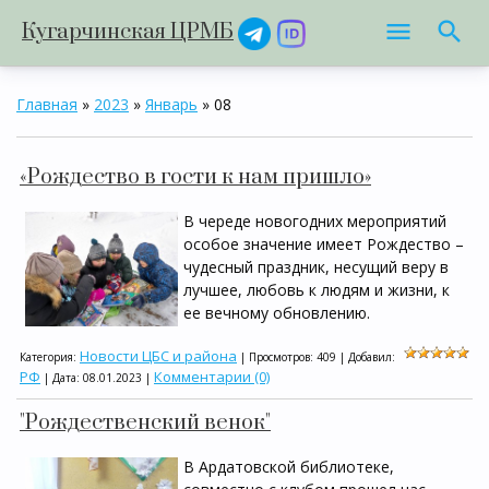
Кугарчинская ЦРМБ
Главная
»
2023
»
Январь
»
08
«Рождество в гости к нам пришло»
В череде новогодних мероприятий
особое значение имеет Рождество –
чудесный праздник, несущий веру в
лучшее, любовь к людям и жизни, к
ее вечному обновлению.
Новости ЦБС и района
Категория:
| Просмотров: 409 | Добавил:
РФ
Комментарии (0)
| Дата:
08.01.2023
|
"Рождественский венок"
В Ардатовской библиотеке,