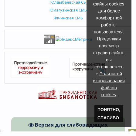
Юлдыбаевская СБ
файлы cookies
Юмагузинская СМБ
для более
Ялчинская СМБ
комфортной
работы
пользователя.
Продолжая
просмотр
страниц сайта,
вы
соглашаетесь
Политикой
с
использования
файлов
cookies
.
ПОНЯТНО,
СПАСИБО
Версия для слабовидящих
Кугарчинская ЦРБ © 2026