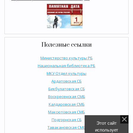
Полезные ссылки
Министерство культуры РБ
Национальная библиотека РБ
МКУ Отдел культуры
Ардатовская СБ
Бикбулатовская СБ
Воскресенская СМБ
Калдаровская СМБ
Максютовская СМБ
Подгорнская СБ
Этот сайт
Тавакановская СМБ
использует