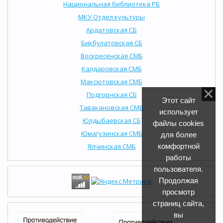
Национальная библиотека РБ
МКУ Отдел культуры
Ардатовская СБ
Бикбулатовская СБ
Воскресенская СМБ
Калдаровская СМБ
Максютовская СМБ
Подгорнская СБ
Этот сайт
Тавакановская СМБ
использует
Юлдыбаевская СБ
файлы cookies
Юмагузинская СМБ
для более
Ялчинская СМБ
комфортной
работы
пользователя.
Продолжая
просмотр
страниц сайта,
вы